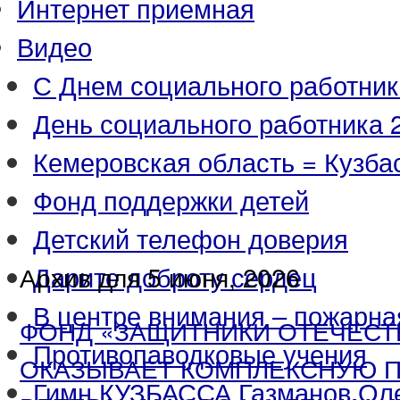
Интернет приемная
Видео
С Днем социального работник
День социального работника 2
Кемеровская область = Кузба
Фонд поддержки детей
Детский телефон доверия
Дарите доброту сердец
Архив для 5 июня, 2026
В центре внимания – пожарна
ФОНД «ЗАЩИТНИКИ ОТЕЧЕСТ
Противопаводковые учения
ОКАЗЫВАЕТ КОМПЛЕКСНУЮ 
Гимн КУЗБАССА Газманов Ол