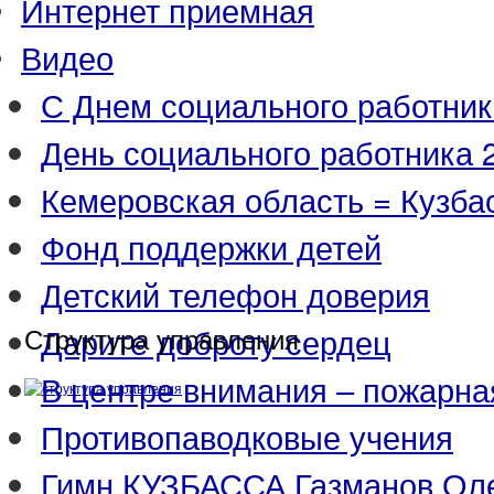
Интернет приемная
Видео
С Днем социального работник
День социального работника 2
Кемеровская область = Кузба
Фонд поддержки детей
Детский телефон доверия
Дарите доброту сердец
Структура управления
В центре внимания – пожарна
Противопаводковые учения
Гимн КУЗБАССА Газманов Ол