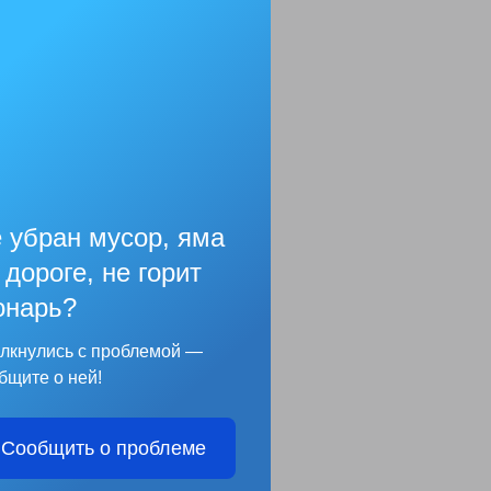
 убран мусор, яма
 дороге, не горит
нарь?
лкнулись с проблемой —
бщите о ней!
Сообщить о проблеме