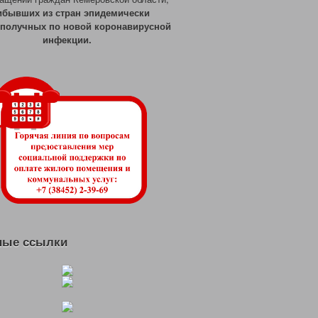
ибывших из стран эпидемически
ополучных по новой коронавирусной
инфекции.
ные ссылки