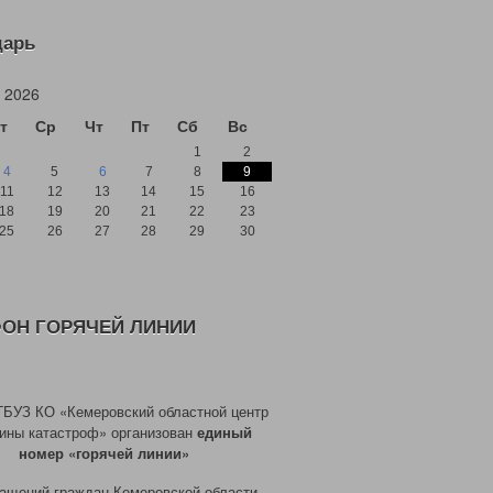
дарь
 2026
т
Ср
Чт
Пт
Сб
Вс
1
2
4
5
6
7
8
9
11
12
13
14
15
16
18
19
20
21
22
23
25
26
27
28
29
30
ОН ГОРЯЧЕЙ ЛИНИИ
ГБУЗ КО «Кемеровский областной центр
ины катастроф» организован
единый
номер «горячей линии»
ащений граждан Кемеровской области,