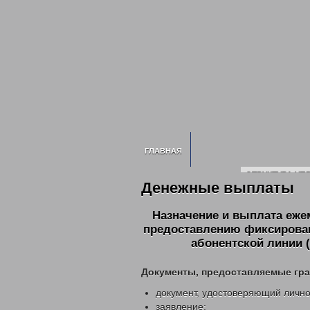
ГЛАВНАЯ
СТРУКТУРА УП
Денежные выплаты
ИНФОРМАЦИЯ О УСЗН
СВЕДЕНИЯ О 
Назначение и выплата еже
2020 ГОД
202
предоставлению фиксирован
НОРМАТИВНЫЕ ДОКУМЕНТЫ УПРАВЛЕ
абонентской линии 
ГОСУДА
ГОСУДАРСТВЕННЫЕ УСЛУГИ
Документы, предоставляемые гр
ОТДЕЛ ПО ДЕЛАМ ДЕТЕЙ, ЖЕНЩИН, С
документ, удостоверяющий личнос
МНОГОДЕТНЫМ СЕМЬЯМ
ОБЕСПЕЧЕН
заявление;