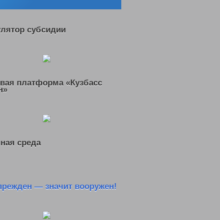
улятор субсидии
вая платформа «Кузбасс
н»
ная среда
прежден — значит вооружен!