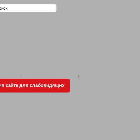
ия сайта для слабовидящих
РЕЖДЕНИЙ
Ы О ПРОДЕЛАННОЙ РАБОТЕ
ОД
РОТИВОДЕЙСТВИЕ КОРРУПЦИИ
НОВЛЕНИЕМ) ПЕРВОГО РЕБЕНКА