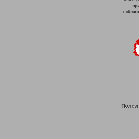
пр
неблаг
Полез