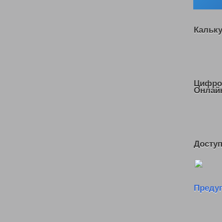
Кальк
Цифро
Онлай
Доступ
Преду