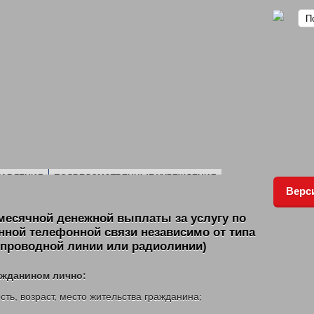
РАВЛЕНИЯ
ПОДВЕДОМСТВЕННЫЕ УЧРЕЖДЕНИЯ
Верс
ПЛАН ПРОВЕДЕНИЯ ПРОВЕРКИ ПОДВЕДОМСТВЕННЫХ УЧ
ДОХОДАХ
2016 ГОД
2017 ГОД
2018 ГОД
2019 ГОД
ОТЧЕТ
месячной денежной выплаты за услугу по
1 ГОД
2022 ГОД
2020 Г
ной телефонной связи независимо от типа
НИЯ
ПОЛИТИКА ОБРАБОТКИ И ЗАЩИТЫ ПЕРСОНАЛЬНЫХ ДАННЫХ
П
(проводной линии или радиолинии)
РСТВЕННОЕ ЮРИДИЧЕСКОЕ БЮРО КУЗБАССА
ажданином лично:
ЕМЬИ
ЕЖЕМЕСЯЧНАЯ ВЫПЛАТА СЕМЬЯМ В СВЯЗИ С РОЖДЕНИЕМ (УСЫ
ть, возраст, место жительства гражданина;
ИЕ ПОЛНОЦЕННЫМ ПИТАНИЕМ ДЕТЕЙ В ВОЗРАСТЕ ДО 3-Х ЛЕТ