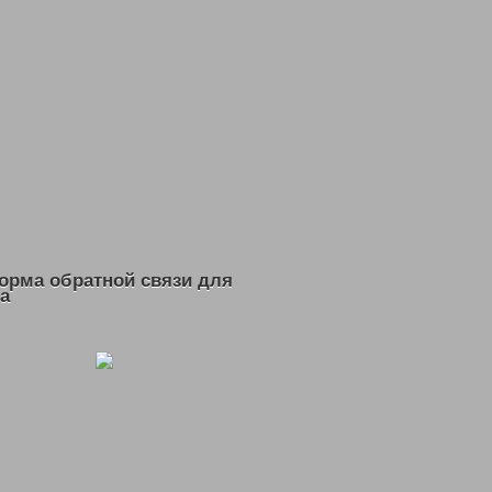
АЯ ПОМОЩЬ
И МУНИЦИПАЛЬНЫХ УЧРЕЖДЕНИЙ
УДА»
орма обратной связи для
а
АСТЬ = КУЗБАСС
БАССА ГАЗМАНОВ ОЛЕГ