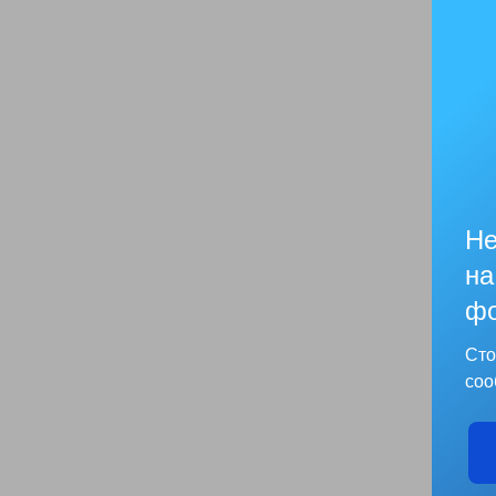
Не
на
фо
Сто
соо