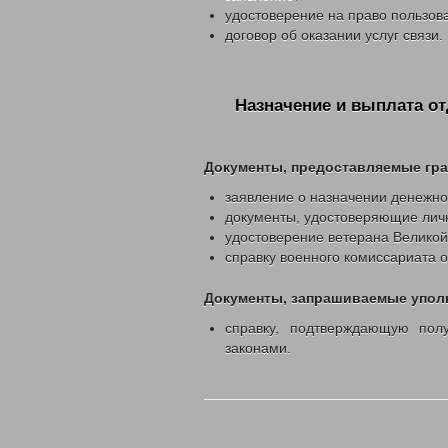
ВЫДАЧА УДОСТОВЕРЕНИЙ МНОГОДЕТ
удостоверение на право пользов
договор об оказании услуг связи.
ВЫПЛАТЫ СЕМЬЯМ ВОЕННОСЛУЖАЩИМ
КООРДИНАЦИОННЫЙ ОТДЕЛ ПО ОБЕС
ОТДЕЛ СОЦИАЛЬНО-ПРАВОВОЙ ЗАЩИ
Назначение и выплата о
АДРЕСНАЯ СОЦИАЛЬНАЯ ПОМОЩЬ
СУБСИДИИ НА ОПЛАТУ ЖИЛОГО ПОМЕ
ПРОЕЗД ОТДЕЛЬНЫМИ ВИДАМИ ТРАН
Документы, предоставляемые гр
ВОЗМЕЩЕНИЕ РАСХОДОВ НА ПОГРЕБ
заявление о назначении денежно
ЗАКОНОДАТЕЛЬНЫЕ АКТЫ
ФЕДЕРАЛ
документы, удостоверяющие лично
РЕГИОНАЛЬНЫЕ
ПРИКАЗЫ УПРАВЛ
удостоверение ветерана Великой
справку военного комиссариата о
МЕРЫ СОЦИАЛЬНОЙ ПОДДЕРЖКИ
ДОСТУПНАЯ СРЕДА
ДАТЧИКИ УГАРНО
Документы, запрашиваемые упол
С ДНЕМ СОЦИАЛЬНОГО РАБ
справку, подтверждающую пол
ВИДЕО
ФОНД ПОДДЕРЖКИ ДЕТЕЙ
законами.
В ЦЕНТРЕ ВНИМАНИЯ – ПО
КОНТАКТЫ