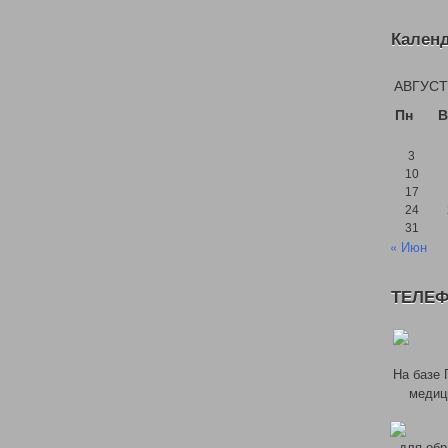
Кален
АВГУСТ
Пн
В
3
10
17
24
31
« Июн
ТЕЛЕФ
На базе 
медиц
для обр