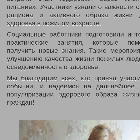
ВЫДАЧА УДОСТОВЕРЕНИЙ МНОГОДЕТНЫМ МАТЕРЯМ
ОБЛАСТНОЙ
питание». Участники узнали о важности 
ВЫПЛАТЫ СЕМЬЯМ ВОЕННОСЛУЖАЩИМ И ЧЛЕНАМ ИХ СЕМЕЙ И ГР
рациона и активного образа жизни 
КООРДИНАЦИОННЫЙ ОТДЕЛ ПО ОБЕСПЕЧЕНИЮ ФУНКЦИОНИРОВАН
здоровья в пожилом возрасте.
ОТДЕЛ СОЦИАЛЬНО-ПРАВОВОЙ ЗАЩИТЫ НАСЕЛЕНИЯ
СОЦИАЛЬН
АДРЕСНАЯ СОЦИАЛЬНАЯ ПОМОЩЬ
Социальные работники подготовили инт
ВЫДАЧА СПРАВОК О ПРИЗН
СУБСИДИИ НА ОПЛАТУ ЖИЛОГО ПОМЕЩЕНИЯ И КОММУНАЛЬНЫХ УС
практические занятия, которые пом
ПРОЕЗД ОТДЕЛЬНЫМИ ВИДАМИ ТРАНСПОРТА
ДЕНЕЖНЫЕ ВЫПЛ
получить новые знания. Такие мероприя
ВОЗМЕЩЕНИЕ РАСХОДОВ НА ПОГРЕБЕНИЕ
улучшению качества жизни пожилых люд
ЗАКОНОДАТЕЛЬНЫЕ АКТЫ
ФЕДЕРАЛЬНЫЕ
осведомленность о здоровье.
РЕГИОНАЛЬНЫЕ
ПРИКАЗЫ УПРАВЛЕНИЯ
Мы благодарим всех, кто принял участ
МЕРЫ СОЦИАЛЬНОЙ ПОДДЕРЖКИ
ИНТЕРНЕТ ПРИЕМ
событии, и надеемся на дальнейшее 
ДОСТУПНАЯ СРЕДА
ДАТЧИКИ УГАРНОГО ГАЗА
популяризации здорового образа жиз
С ДНЕМ СОЦИАЛЬНОГО РАБОТНИКА
ДЕНЬ СОЦИАЛЬНОГ
граждан!
ВИДЕО
ФОНД ПОДДЕРЖКИ ДЕТЕЙ
ДЕТСКИЙ ТЕЛЕФОН ДОВЕРИЯ
В ЦЕНТРЕ ВНИМАНИЯ – ПОЖАРНАЯ БЕЗОПАСНОСТЬ
ПР
КОНТАКТЫ