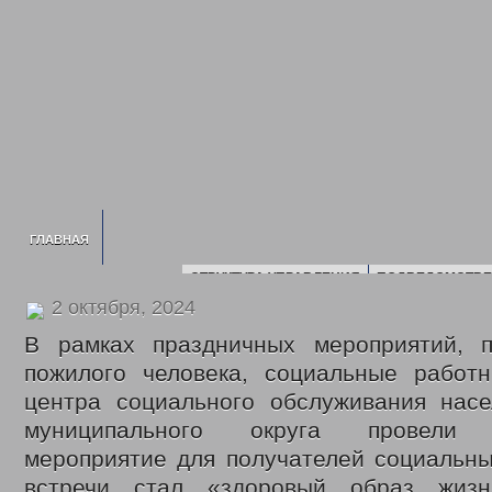
ГЛАВНАЯ
СТРУКТУРА УПРАВЛЕНИЯ
ПОДВЕДОМСТВЕ
ИНФОРМАЦИЯ О УСЗН
ПЛАН ПРОВЕДЕ
2 октября, 2024
СВЕДЕНИЯ О ДОХОДАХ
2016 ГОД
2017 Г
В рамках праздничных мероприятий, 
2020 ГОД
2021 ГОД
2022 ГОД
пожилого человека, социальные работн
НОРМАТИВНЫЕ ДОКУМЕНТЫ УПРАВЛЕНИЯ
ПОЛИТИКА ОБРАБОТК
центра социального обслуживания насе
ГОСУДАРСТВЕННОЕ ЮРИДИЧЕСКОЕ Б
ГОСУДАРСТВЕННЫЕ УСЛУГИ
муниципального округа провели о
мероприятие для получателей социальны
ОТДЕЛ ПО ДЕЛАМ ДЕТЕЙ, ЖЕНЩИН, СЕМЬИ
ЕЖЕМЕСЯЧНАЯ ВЫПЛАТ
МНОГОДЕТНЫМ СЕМЬЯМ
ОБЕСПЕЧЕНИЕ ПОЛНОЦЕННЫМ ПИТАНИЕМ
встречи стал «здоровый образ жиз