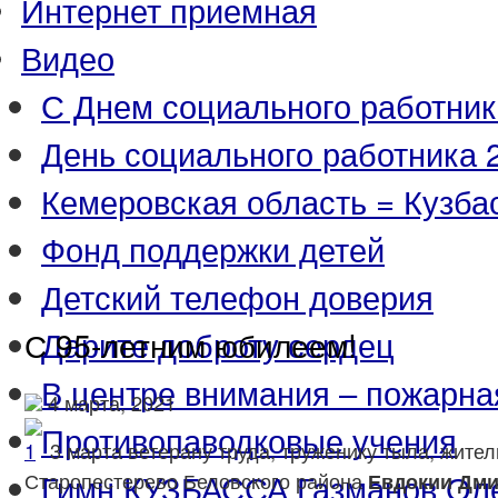
Интернет приемная
Видео
С Днем социального работник
День социального работника 2
Кемеровская область = Кузба
Фонд поддержки детей
Детский телефон доверия
Дарите доброту сердец
С 95-летним юбилеем!
В центре внимания – пожарна
4 марта, 2021
Противопаводковые учения
3 марта ветерану труда, труженику тыла, жите
Гимн КУЗБАССА Газманов Ол
Старопестерево Беловского района
Евдокии Дми