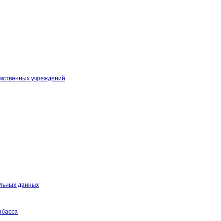
омственных учреждений
альных данных
збасса