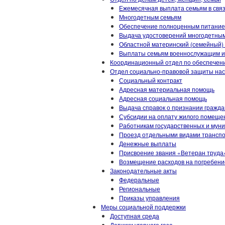
Ежемесячная выплата семьям в связ
Многодетным семьям
Обеспечение полноценным питанием 
Выдача удостоверений многодетны
Областной материнский (семейный)
Выплаты семьям военнослужащим и 
Координационный отдел по обеспечен
Отдел социально-правовой защиты на
Социальный контракт
Адресная материальная помощь
Адресная социальная помощь
Выдача справок о признании гражд
Субсидии на оплату жилого помещен
Работникам государственных и мун
Проезд отдельными видами трансп
Денежные выплаты
Присвоение звания «Ветеран труда
Возмещение расходов на погребени
Законодательные акты
Федеральные
Региональные
Приказы управления
Меры социальной поддержки
Доступная среда
Датчики угарного газа