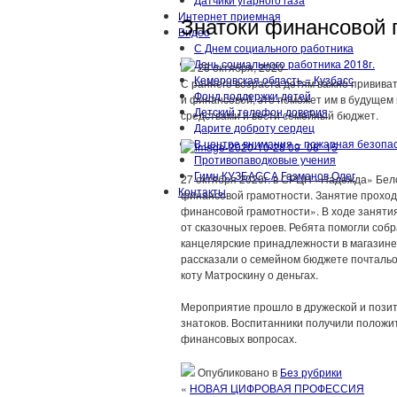
Интернет приемная
Знатоки финансовой 
Видео
С Днем социального работника
День социального работника 2018г.
28 октября, 2020
Кемеровская область = Кузбасс
С раннего возраста детям важно прививать
Фонд поддержки детей
и финансовой, это поможет им в будуще
Детский телефон доверия
средствами и вести семейный бюджет.
Дарите доброту сердец
В центре внимания – пожарная безопа
Противопаводковые учения
Гимн КУЗБАССА Газманов Олег
27 октября 2020г. в СРЦН «Надежда» Бел
Контакты
финансовой грамотности. Занятие проход
финансовой грамотности». В ходе заняти
от сказочных героев. Ребята помогли соб
канцелярские принадлежности в магазине,
рассказали о семейном бюджете почтальо
коту Матроскину о деньгах.
Мероприятие прошло в дружеской и пози
знатоков. Воспитанники получили положи
финансовых вопросах.
Опубликовано в
Без рубрики
«
НОВАЯ ЦИФРОВАЯ ПРОФЕССИЯ