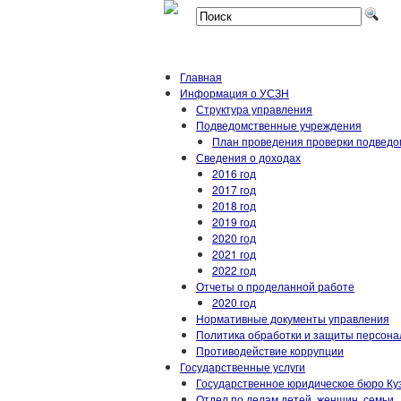
Главная
Информация о УСЗН
Структура управления
Подведомственные учреждения
План проведения проверки подвед
Сведения о доходах
2016 год
2017 год
2018 год
2019 год
2020 год
2021 год
2022 год
Отчеты о проделанной работе
2020 год
Нормативные документы управления
Политика обработки и защиты персон
Противодействие коррупции
Государственные услуги
Государственное юридическое бюро Ку
Отдел по делам детей, женщин, семьи