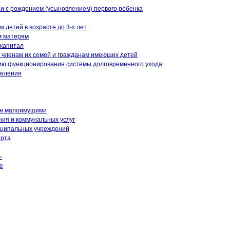
и с рождением (усыновлением) первого ребенка
детей в возрасте до 3-х лет
м матерям
 капитал
членам их семей и гражданам имеющих детей
ию функционирования системы долговременного ухода
селения
ан малоимущими
ия и коммунальных услуг
иципальных учреждений
орта
»
е