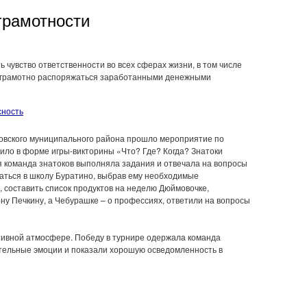
грамотности
 чувство ответственности во всех сферах жизни, в том числе
м грамотно распоряжаться заработанными денежными
сность
овского муниципального района прошло мероприятие по
ило в форме игры-викторины «Что? Где? Когда? Знатоки
я команда знатоков выполняла задания и отвечала на вопросы
раться в школу Буратино, выбрав ему необходимые
 составить список продуктов на неделю Дюймовочке,
ну Печкину, а Чебурашке – о профессиях, ответили на вопросы
тивной атмосфере. Победу в турнире одержала команда
тельные эмоции и показали хорошую осведомленность в