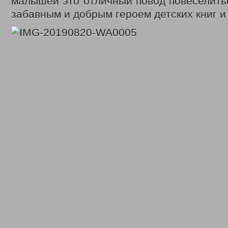
малышей это отличный повод повеселитьс
забавным и добрым героем детских книг 