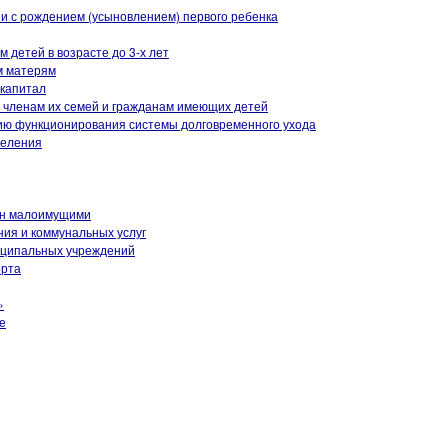
и с рождением (усыновлением) первого ребенка
детей в возрасте до 3-х лет
м матерям
 капитал
членам их семей и гражданам имеющих детей
ию функционирования системы долговременного ухода
селения
ан малоимущими
ия и коммунальных услуг
иципальных учреждений
орта
»
е