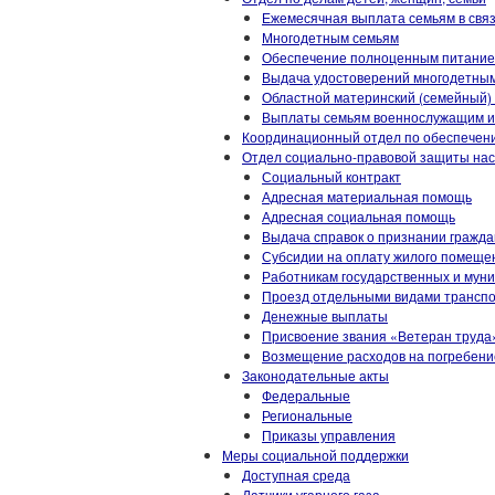
Ежемесячная выплата семьям в связ
Многодетным семьям
Обеспечение полноценным питанием 
Выдача удостоверений многодетны
Областной материнский (семейный)
Выплаты семьям военнослужащим и 
Координационный отдел по обеспечен
Отдел социально-правовой защиты на
Социальный контракт
Адресная материальная помощь
Адресная социальная помощь
Выдача справок о признании гражд
Субсидии на оплату жилого помещен
Работникам государственных и мун
Проезд отдельными видами трансп
Денежные выплаты
Присвоение звания «Ветеран труда
Возмещение расходов на погребени
Законодательные акты
Федеральные
Региональные
Приказы управления
Меры социальной поддержки
Доступная среда
Датчики угарного газа