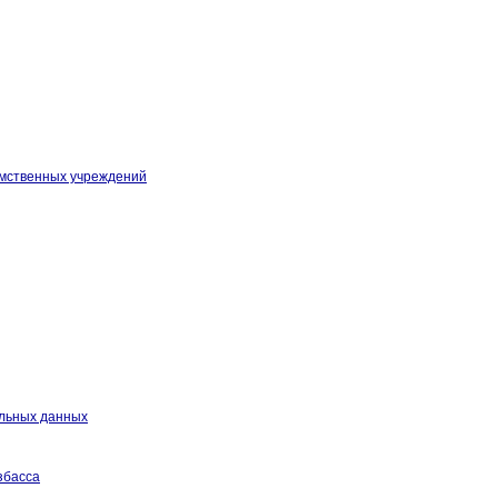
омственных учреждений
альных данных
збасса