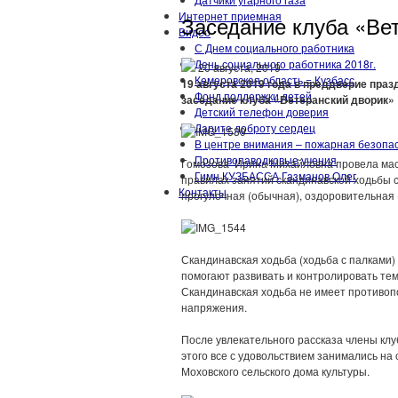
Интернет приемная
Заседание клуба «Ве
Видео
С Днем социального работника
День социального работника 2018г.
20 августа, 2019
Кемеровская область = Кузбасс
19 августа 2019 года в преддверие пра
Фонд поддержки детей
заседание клуба «Ветеранский дворик»
Детский телефон доверия
Дарите доброту сердец
В центре внимания – пожарная безопа
Противопаводковые учения
Гомозова Ирина Михайловна провела маст
Гимн КУЗБАССА Газманов Олег
правилах занятий скандинавской ходьбы с
Контакты
прогулочная (обычная), оздоровительная 
Скандинавская ходьба (ходьба с палками
помогают развивать и контролировать тем
Скандинавская ходьба не имеет противоп
напряжения.
После увлекательного рассказа члены клу
этого все с удовольствием занимались на
Моховского сельского дома культуры.