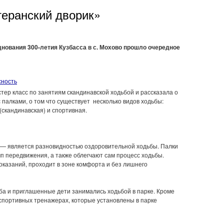
теранский дворик»
зднования 300-летия Кузбасса в с. Мохово прошло очередное
сность
ер класс по занятиям скандинавской ходьбой и рассказала о
 палками, о том что существует несколько видов ходьбы:
(скандинавская) и спортивная.
) — является разновидностью оздоровительной ходьбы. Палки
п передвижения, а также облегчают сам процесс ходьбы.
оказаний, проходит в зоне комфорта и без лишнего
ба и приглашенные дети занимались ходьбой в парке. Кроме
 спортивных тренажерах, которые установлены в парке