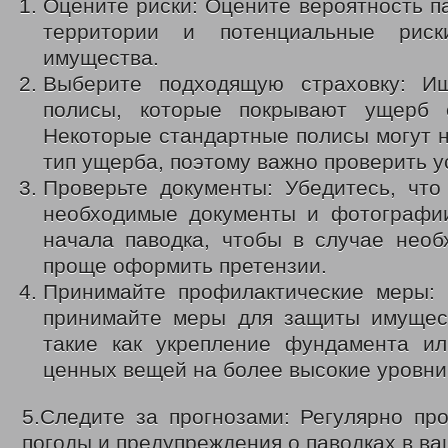
Оцените риски: Оцените вероятность п
2020 год
Нормативные документы управления
территории и потенциальные рис
Политика обработки и защиты персональных данных
имущества.
Противодействие коррупции
Государственные услуги
Выберите подходящую страховку: И
Государственное юридическое бюро Кузбасса
полисы, которые покрывают ущерб 
Отдел по делам детей, женщин, семьи
Ежемесячная выплата семьям в связи с рождением (усыновлением)
Некоторые стандартные полисы могут н
Многодетным семьям
тип ущерба, поэтому важно проверить у
Обеспечение полноценным питанием детей в возрасте до 3-х лет
Выдача удостоверений многодетным матерям
Проверьте документы: Убедитесь, что
Областной материнский (семейный) капитал
необходимые документы и фотографи
Выплаты семьям военнослужащим и членам их семей и гражданам
начала паводка, чтобы в случае нео
Координационный отдел по обеспечению функционирования системы 
Отдел социально-правовой защиты населения
проще оформить претензии.
Социальный контракт
Принимайте профилактические меры: 
Адресная материальная помощь
Адресная социальная помощь
принимайте меры для защиты имущест
Выдача справок о признании граждан малоимущими
такие как укрепление фундамента и
Субсидии на оплату жилого помещения и коммунальных услуг
Работникам государственных и муниципальных учреждений
ценных вещей на более высокие уровни
Проезд отдельными видами транспорта
Денежные выплаты
5.Следите за прогнозами: Регулярно пр
Присвоение звания «Ветеран труда»
Возмещение расходов на погребение
погоды и предупреждения о паводках в ва