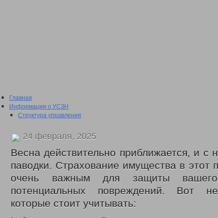
Главная
Информация о УСЗН
Структура управления
Подведомственные учреждения
План проведения проверки подведомственных учреждений
24 февраля, 2025
Сведения о доходах
2016 год
Весна действительно приближается, и с н
2017 год
паводки. Страхование имущества в этот 
2018 год
2019 год
очень важным для защиты вашего
2020 год
потенциальных повреждений. Вот нес
2021 год
которые стоит учитывать:
2022 год
Отчеты о проделанной работе