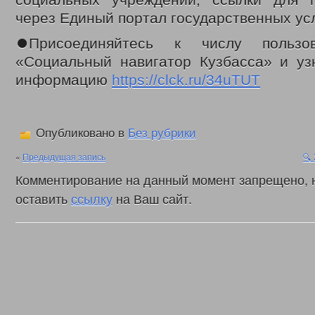
социальных учреждений, ссылки для 
Законодательные акты
через Единый портал государственных усл
Федеральные
Региональные
⏺️Присоединяйтесь к числу пользо
Приказы управления
Меры социальной поддержки
«Социальный навигатор Кузбасса» и уз
Доступная среда
информацию
https://clck.ru/34uTUT
Датчики угарного газа
Интернет приемная
Видео
С Днем социального работника
День социального работника 2018г.
Опубликовано в
Без рубрики
Кемеровская область = Кузбасс
Фонд поддержки детей
«
Предыдущая запись
🔍
Детский телефон доверия
Комментирование на данный момент запрещено, 
Дарите доброту сердец
В центре внимания – пожарная безопасность
оставить
ссылку
на Ваш сайт.
Противопаводковые учения
Гимн КУЗБАССА Газманов Олег
Контакты