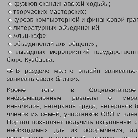
2020 год
🔹кружков скандинавской ходьбы;
Нормативные документы управления
🔹творческих мастерских;
Политика обработки и защиты персональных данных
Противодействие коррупции
🔹курсов компьютерной и финансовой гра
Государственные услуги
🔹литературных объединений;
Государственное юридическое бюро Кузбасса
Отдел по делам детей, женщин, семьи
🔹Альц-кафе;
Ежемесячная выплата семьям в связи с рождением (усыновлением)
🔹объединений для общения;
Многодетным семьям
🔹выездных мероприятий государственн
Обеспечение полноценным питанием детей в возрасте до 3-х лет
Выдача удостоверений многодетным матерям
бюро Кузбасса.
Областной материнский (семейный) капитал
Выплаты семьям военнослужащим и членам их семей и гражданам
🤝В разделе можно онлайн записатьс
Координационный отдел по обеспечению функционирования системы 
записать своих близких.
Отдел социально-правовой защиты населения
Социальный контракт
Кроме того, в Соцнавигаторе
Адресная материальная помощь
Адресная социальная помощь
информационные разделы о мерах
Выдача справок о признании граждан малоимущими
инвалидов, ветеранов труда, ветеранов 
Субсидии на оплату жилого помещения и коммунальных услуг
Работникам государственных и муниципальных учреждений
членов их семей, участников СВО и члено
Проезд отдельными видами транспорта
Портал позволяет получить актуальный с
Денежные выплаты
Присвоение звания «Ветеран труда»
необходимых для их оформления, ад
Возмещение расходов на погребение