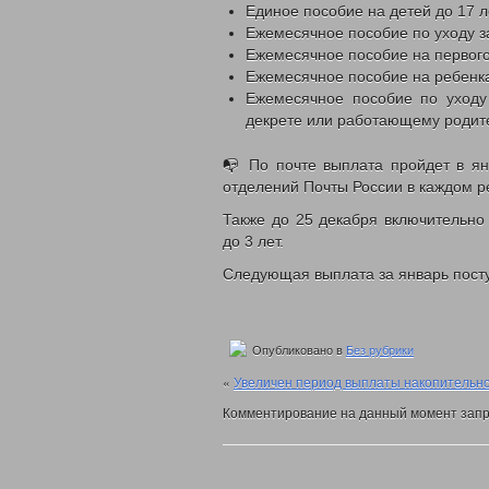
Единое пособие на детей до 17 
ВЫДАЧА УДОСТОВЕРЕНИЙ МНОГОДЕТ
Ежемесячное пособие по уходу з
ВЫПЛАТЫ СЕМЬЯМ ВОЕННОСЛУЖАЩИМ
Ежемесячное пособие на первого
КООРДИНАЦИОННЫЙ ОТДЕЛ ПО ОБЕС
Ежемесячное пособие на ребенк
ОТДЕЛ СОЦИАЛЬНО-ПРАВОВОЙ ЗАЩИ
Ежемесячное пособие по уходу
АДРЕСНАЯ СОЦИАЛЬНАЯ ПОМОЩЬ
декрете или работающему роди
СУБСИДИИ НА ОПЛАТУ ЖИЛОГО ПОМЕ
📭 По почте выплата пройдет в ян
ПРОЕЗД ОТДЕЛЬНЫМИ ВИДАМИ ТРАН
отделений Почты России в каждом р
ВОЗМЕЩЕНИЕ РАСХОДОВ НА ПОГРЕБ
ЗАКОНОДАТЕЛЬНЫЕ АКТЫ
ФЕДЕРАЛ
Также до 25 декабря включительно
РЕГИОНАЛЬНЫЕ
до 3 лет.
ПРИКАЗЫ УПРАВЛ
Следующая выплата за январь посту
МЕРЫ СОЦИАЛЬНОЙ ПОДДЕРЖКИ
ДОСТУПНАЯ СРЕДА
ДАТЧИКИ УГАРНО
С ДНЕМ СОЦИАЛЬНОГО РАБ
Опубликовано в
Без рубрики
ВИДЕО
ФОНД ПОДДЕРЖКИ ДЕТЕЙ
«
Увеличен период выплаты накопительн
В ЦЕНТРЕ ВНИМАНИЯ – ПО
Комментирование на данный момент запр
КОНТАКТЫ