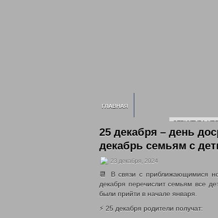
ГЛАВНАЯ
СТРУКТУРА УП
25 декабря – день до
ИНФОРМАЦИЯ О УСЗН
декабрь семьям с дет
СВЕДЕНИЯ О 
2020 ГОД
202
23 декабря, 2024
НОРМАТИВНЫЕ ДОКУМЕНТЫ УПРАВЛЕ
📆 В связи с приближающимися н
ГОСУДА
декабря перечислит семьям все де
ГОСУДАРСТВЕННЫЕ УСЛУГИ
были прийти в начале января.
ОТДЕЛ ПО ДЕЛАМ ДЕТЕЙ, ЖЕНЩИН, С
⚡️ 25 декабря родители получат:
МНОГОДЕТНЫМ СЕМЬЯМ
ОБЕСПЕЧЕН