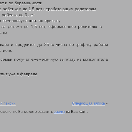
лет и по беременности
НЫМ МАТЕРЯМ
ОБЛАСТНОЙ МАТЕРИНСКИЙ (СЕМЕЙНЫЙ) КАПИТАЛ
а ребенком до 1,5 лет неработающим родителям
 И ЧЛЕНАМ ИХ СЕМЕЙ И ГРАЖДАНАМ ИМЕЮЩИХ ДЕТЕЙ
 ребенка до 3 лет
ПЕЧЕНИЮ ФУНКЦИОНИРОВАНИЯ СИСТЕМЫ ДОЛГОВРЕМЕННОГО УХОДА
а военнослужащего по призыву
ТЫ НАСЕЛЕНИЯ
СОЦИАЛЬНЫЙ КОНТРАКТ
АДРЕСНАЯ МАТЕРИАЛЬН
 за детьми до 1,5 лет, оформленное родителю в
ВЫДАЧА СПРАВОК О ПРИЗНАНИИ ГРАЖДАН МАЛОИМУЩИМИ
телю
ЩЕНИЯ И КОММУНАЛЬНЫХ УСЛУГ
РАБОТНИКАМ ГОСУДАРСТВЕННЫХ 
варе и продлится до 25-го числа по графику работы
СПОРТА
ДЕНЕЖНЫЕ ВЫПЛАТЫ
ПРИСВОЕНИЕ ЗВАНИЯ «ВЕТЕРАН ТР
егионе.
ЕНИЕ
ЬНЫЕ
 семьи получат ежемесячную выплату из маткапитала
ЕНИЯ
пит уже в феврале.
ИНТЕРНЕТ ПРИЕМНАЯ
ГО ГАЗА
ОТНИКА
ДЕНЬ СОЦИАЛЬНОГО РАБОТНИКА 2018Г.
КЕМЕРОВСКАЯ ОБЛ
ДЕТСКИЙ ТЕЛЕФОН ДОВЕРИЯ
ДАРИТЕ ДОБРОТУ СЕРДЕЦ
ой пенсии
Следующая запись
»
ЖАРНАЯ БЕЗОПАСНОСТЬ
ПРОТИВОПАВОДКОВЫЕ УЧЕНИЯ
ГИМН КУЗ
ещено, но Вы можете оставить
ссылку
на Ваш сайт.