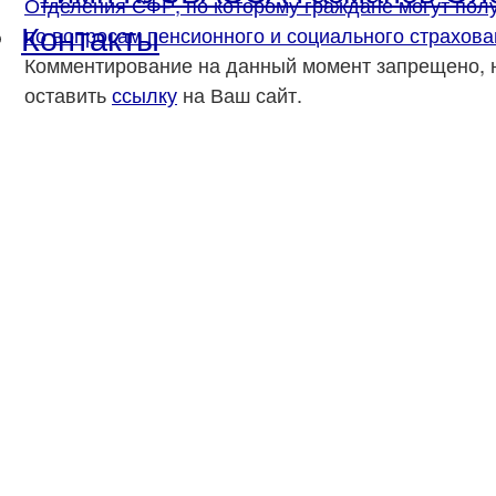
Отделения СФР, по которому граждане могут пол
Контакты
по вопросам пенсионного и социального страхова
Комментирование на данный момент запрещено, 
оставить
ссылку
на Ваш сайт.