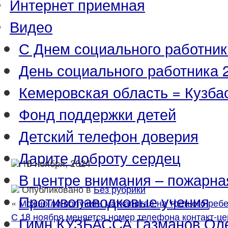
Интернет приемная
Видео
С Днем социального работник
День социального работника 2
Кемеровская область = Кузба
Фонд поддержки детей
Детский телефон доверия
Дарите доброту сердец
18 ноября, 2024
В центре внимания – пожарна
Опубликовано в
Без рубрики
Противопаводковые учения
«
Можно ли получить маткапитал на третьего реб
С 18 ноября меняется номер телефона контакт-це
Гимн КУЗБАССА Газманов Ол