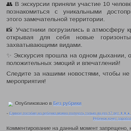
👥 В экскурсии приняли участие 10 челов
ВЫДАЧА УДОСТОВЕРЕНИЙ МНОГОДЕТНЫМ МАТЕРЯМ
ОБЛАСТНОЙ
познакомиться с уникальными достопр
ВЫПЛАТЫ СЕМЬЯМ ВОЕННОСЛУЖАЩИМ И ЧЛЕНАМ ИХ СЕМЕЙ И ГР
КООРДИНАЦИОННЫЙ ОТДЕЛ ПО ОБЕСПЕЧЕНИЮ ФУНКЦИОНИРОВАН
этого замечательной территории.
ОТДЕЛ СОЦИАЛЬНО-ПРАВОВОЙ ЗАЩИТЫ НАСЕЛЕНИЯ
СОЦИАЛЬН
📸 Участники погрузились в атмосферу к
АДРЕСНАЯ СОЦИАЛЬНАЯ ПОМОЩЬ
ВЫДАЧА СПРАВОК О ПРИЗН
открывая для себя новые горизонт
СУБСИДИИ НА ОПЛАТУ ЖИЛОГО ПОМЕЩЕНИЯ И КОММУНАЛЬНЫХ УС
захватывающими видами.
ПРОЕЗД ОТДЕЛЬНЫМИ ВИДАМИ ТРАНСПОРТА
ДЕНЕЖНЫЕ ВЫПЛ
ВОЗМЕЩЕНИЕ РАСХОДОВ НА ПОГРЕБЕНИЕ
✨ Экскурсия прошла на одном дыхании, 
ЗАКОНОДАТЕЛЬНЫЕ АКТЫ
ФЕДЕРАЛЬНЫЕ
положительных эмоций и впечатлений!
РЕГИОНАЛЬНЫЕ
ПРИКАЗЫ УПРАВЛЕНИЯ
Следите за нашими новостями, чтобы не
МЕРЫ СОЦИАЛЬНОЙ ПОДДЕРЖКИ
ИНТЕРНЕТ ПРИЕМ
мероприятия!
ДОСТУПНАЯ СРЕДА
ДАТЧИКИ УГАРНОГО ГАЗА
С ДНЕМ СОЦИАЛЬНОГО РАБОТНИКА
ДЕНЬ СОЦИАЛЬНОГ
ВИДЕО
ФОНД ПОДДЕРЖКИ ДЕТЕЙ
ДЕТСКИЙ ТЕЛЕФОН ДОВЕРИЯ
Опубликовано в
Без рубрики
В ЦЕНТРЕ ВНИМАНИЯ – ПОЖАРНАЯ БЕЗОПАСНОСТЬ
ПР
«
Единое пособие на ребенка можно получать только до его 17 лет 👨‍👩‍👧‍
КОНТАКТЫ
Ребенок хочет зарабат
Комментирование на данный момент запрещено, 