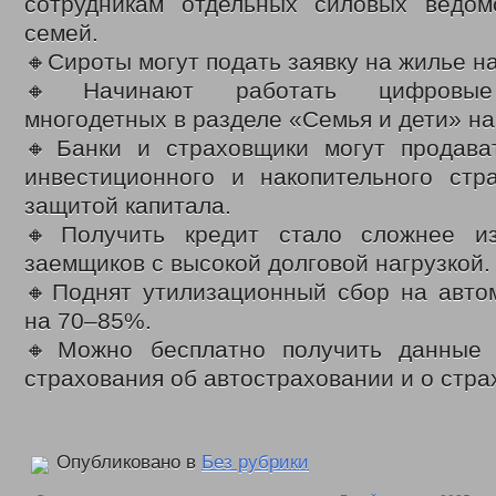
сотрудникам отдельных силовых ведо
ВЫДАЧА УДОСТОВЕРЕНИЙ МНОГОДЕТНЫМ МАТЕРЯМ
ОБЛАСТНОЙ
семей.
ВЫПЛАТЫ СЕМЬЯМ ВОЕННОСЛУЖАЩИМ И ЧЛЕНАМ ИХ СЕМЕЙ И ГР
🔸Сироты могут подать заявку на жилье на
КООРДИНАЦИОННЫЙ ОТДЕЛ ПО ОБЕСПЕЧЕНИЮ ФУНКЦИОНИРОВАН
🔸Начинают работать цифровые 
ОТДЕЛ СОЦИАЛЬНО-ПРАВОВОЙ ЗАЩИТЫ НАСЕЛЕНИЯ
СОЦИАЛЬН
многодетных в разделе «Семья и дети» на
АДРЕСНАЯ СОЦИАЛЬНАЯ ПОМОЩЬ
ВЫДАЧА СПРАВОК О ПРИЗН
СУБСИДИИ НА ОПЛАТУ ЖИЛОГО ПОМЕЩЕНИЯ И КОММУНАЛЬНЫХ УС
🔸Банки и страховщики могут продава
ПРОЕЗД ОТДЕЛЬНЫМИ ВИДАМИ ТРАНСПОРТА
ДЕНЕЖНЫЕ ВЫПЛ
инвестиционного и накопительного стр
ВОЗМЕЩЕНИЕ РАСХОДОВ НА ПОГРЕБЕНИЕ
защитой капитала.
ЗАКОНОДАТЕЛЬНЫЕ АКТЫ
ФЕДЕРАЛЬНЫЕ
🔸Получить кредит стало сложнее из
РЕГИОНАЛЬНЫЕ
ПРИКАЗЫ УПРАВЛЕНИЯ
заемщиков с высокой долговой нагрузкой.
🔸Поднят утилизационный сбор на авто
МЕРЫ СОЦИАЛЬНОЙ ПОДДЕРЖКИ
ИНТЕРНЕТ ПРИЕМ
на 70–85%.
ДОСТУПНАЯ СРЕДА
ДАТЧИКИ УГАРНОГО ГАЗА
🔸Можно бесплатно получить данные
С ДНЕМ СОЦИАЛЬНОГО РАБОТНИКА
ДЕНЬ СОЦИАЛЬНОГ
ВИДЕО
страхования об автостраховании и о стра
ФОНД ПОДДЕРЖКИ ДЕТЕЙ
ДЕТСКИЙ ТЕЛЕФОН ДОВЕРИЯ
В ЦЕНТРЕ ВНИМАНИЯ – ПОЖАРНАЯ БЕЗОПАСНОСТЬ
ПР
КОНТАКТЫ
Опубликовано в
Без рубрики