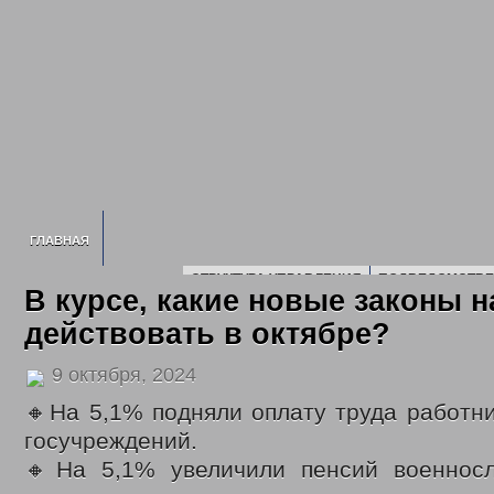
ГЛАВНАЯ
СТРУКТУРА УПРАВЛЕНИЯ
ПОДВЕДОМСТВЕ
В курсе, какие новые законы 
ИНФОРМАЦИЯ О УСЗН
ПЛАН ПРОВЕДЕ
действовать в октябре?
СВЕДЕНИЯ О ДОХОДАХ
2016 ГОД
2017 Г
2020 ГОД
2021 ГОД
2022 ГОД
9 октября, 2024
НОРМАТИВНЫЕ ДОКУМЕНТЫ УПРАВЛЕНИЯ
ПОЛИТИКА ОБРАБОТК
ГОСУДАРСТВЕННОЕ ЮРИДИЧЕСКОЕ Б
🔸На 5,1% подняли оплату труда работн
ГОСУДАРСТВЕННЫЕ УСЛУГИ
госучреждений.
ОТДЕЛ ПО ДЕЛАМ ДЕТЕЙ, ЖЕНЩИН, СЕМЬИ
ЕЖЕМЕСЯЧНАЯ ВЫПЛАТ
🔸На 5,1% увеличили пенсий военнос
МНОГОДЕТНЫМ СЕМЬЯМ
ОБЕСПЕЧЕНИЕ ПОЛНОЦЕННЫМ ПИТАНИЕМ