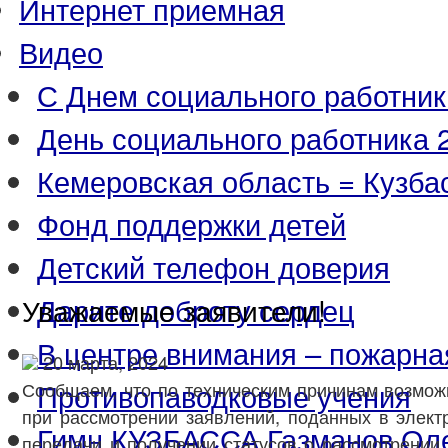
Интернет приемная
Видео
С Днем социального работник
День социального работника 2
Кемеровская область = Кузба
Фонд поддержки детей
Детский телефон доверия
Дарите доброту сердец
Уважаемые заявители!
В центре внимания – пожарна
20 марта, 2024
Противопаводковые учения
Сообщаем, что по техническим причинам возмож
при рассмотрении заявлений, поданных в элект
Гимн КУЗБАССА Газманов Ол
передачи и получении статусов о рассмотрении