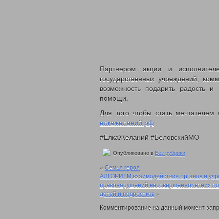
Партнером акции и исполнител
государственных учреждений, комм
возможность подарить радость и 
помощи.
Для того чтобы стать мечтателем
елкажеланий.рф
#ЁлкаЖеланий #БеловскийМО
Опубликовано в
Без рубрики
«
Семья героя
АЛГОРИТМ взаимодействия органов и учр
правонарушений несовершеннолетних по 
детей и подростков
»
Комментирование на данный момент запр