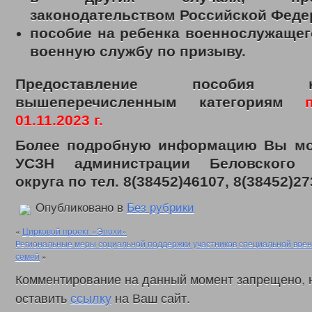
Законодательные акты
законодательством Российской Феде
Федеральные
Региональные
пособие на ребенка военнослужащег
Приказы управления
военную службу по призыву.
Меры социальной поддержки
Доступная среда
Датчики угарного газа
Предоставление пособия 
Интернет приемная
вышеперечисленным категориям
Видео
С Днем социального работника
01.11.2023 г.
День социального работника 2018г.
Кемеровская область = Кузбасс
Более подробную информацию Вы мо
Фонд поддержки детей
УСЗН администрации Беловского 
Детский телефон доверия
округа по тел. 8(38452)46107, 8(38452)27
Дарите доброту сердец
В центре внимания – пожарная безопасность
Противопаводковые учения
Опубликовано в
Без рубрики
Гимн КУЗБАССА Газманов Олег
Контакты
«
Цирковой проект «Эпохи»
Региональные меры социальной поддержки участников специальной воен
семей
»
Комментирование на данный момент запрещено, 
оставить
ссылку
на Ваш сайт.