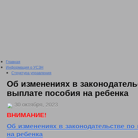
Главная
Информация о УСЗН
Структура управления
Подведомственные учреждения
Об изменениях в законодатель
План проведения проверки подведомственных учреждений
Сведения о доходах
выплате пособия на ребенка
2016 год
2017 год
30 октября, 2023
2018 год
2019 год
ВНИМАНИЕ!
2020 год
2021 год
Об изменениях в законодательстве по
2022 год
на ребенка
Отчеты о проделанной работе