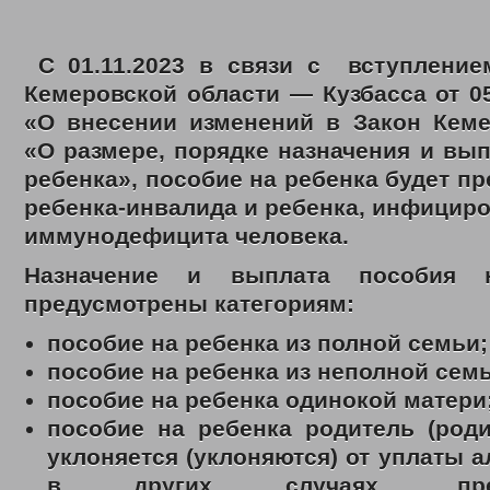
2020 год
Нормативные документы управления
Политика обработки и защиты персональных данных
С 01.11.2023 в связи с вступление
Противодействие коррупции
Государственные услуги
Кемеровской области — Кузбасса от 0
Государственное юридическое бюро Кузбасса
«О внесении изменений в Закон Кеме
Отдел по делам детей, женщин, семьи
Ежемесячная выплата семьям в связи с рождением (усыновлением)
«О размере, порядке назначения и вы
Многодетным семьям
ребенка», пособие на ребенка будет пр
Обеспечение полноценным питанием детей в возрасте до 3-х лет
Выдача удостоверений многодетным матерям
ребенка-инвалида и ребенка, инфицир
Областной материнский (семейный) капитал
иммунодефицита человека.
Выплаты семьям военнослужащим и членам их семей и гражданам
Координационный отдел по обеспечению функционирования системы 
Назначение и выплата пособия 
Отдел социально-правовой защиты населения
Социальный контракт
предусмотрены категориям:
Адресная материальная помощь
Адресная социальная помощь
пособие на ребенка из полной семьи;
Выдача справок о признании граждан малоимущими
пособие на ребенка из неполной семь
Субсидии на оплату жилого помещения и коммунальных услуг
пособие на ребенка одинокой матери
Работникам государственных и муниципальных учреждений
Проезд отдельными видами транспорта
пособие на ребенка родитель (роди
Денежные выплаты
уклоняется (уклоняются) от уплаты 
Присвоение звания «Ветеран труда»
Возмещение расходов на погребение
в других случаях, преду