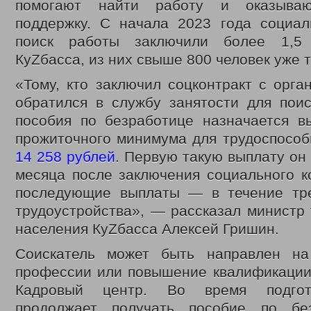
помогают найти работу и оказываю
ВЫДАЧА УДОСТОВЕРЕНИЙ МНОГОДЕТНЫМ МАТЕРЯМ
ОБЛАСТНОЙ
поддержку. С начала 2023 года социал
ВЫПЛАТЫ СЕМЬЯМ ВОЕННОСЛУЖАЩИМ И ЧЛЕНАМ ИХ СЕМЕЙ И ГР
поиск работы заключили более 1,5
КООРДИНАЦИОННЫЙ ОТДЕЛ ПО ОБЕСПЕЧЕНИЮ ФУНКЦИОНИРОВАН
КуZбасса, из них свыше 800 человек уже 
ОТДЕЛ СОЦИАЛЬНО-ПРАВОВОЙ ЗАЩИТЫ НАСЕЛЕНИЯ
СОЦИАЛЬН
АДРЕСНАЯ СОЦИАЛЬНАЯ ПОМОЩЬ
ВЫДАЧА СПРАВОК О ПРИЗН
«Тому, кто заключил соцконтракт с орг
СУБСИДИИ НА ОПЛАТУ ЖИЛОГО ПОМЕЩЕНИЯ И КОММУНАЛЬНЫХ УС
обратился в службу занятости для поис
ПРОЕЗД ОТДЕЛЬНЫМИ ВИДАМИ ТРАНСПОРТА
ДЕНЕЖНЫЕ ВЫПЛ
пособия по безработице назначается в
ВОЗМЕЩЕНИЕ РАСХОДОВ НА ПОГРЕБЕНИЕ
прожиточного минимума для трудоспособ
ЗАКОНОДАТЕЛЬНЫЕ АКТЫ
ФЕДЕРАЛЬНЫЕ
РЕГИОНАЛЬНЫЕ
ПРИКАЗЫ УПРАВЛЕНИЯ
14 258 рублей
. Первую такую выплату он 
месяца после заключения социального к
МЕРЫ СОЦИАЛЬНОЙ ПОДДЕРЖКИ
ИНТЕРНЕТ ПРИЕМ
последующие выплаты — в течение тр
ДОСТУПНАЯ СРЕДА
ДАТЧИКИ УГАРНОГО ГАЗА
трудоустройства», — рассказал министр 
С ДНЕМ СОЦИАЛЬНОГО РАБОТНИКА
ДЕНЬ СОЦИАЛЬНОГ
населения КуZбасса Алексей Гришин.
ВИДЕО
ФОНД ПОДДЕРЖКИ ДЕТЕЙ
ДЕТСКИЙ ТЕЛЕФОН ДОВЕРИЯ
Соискатель может быть направлен на
В ЦЕНТРЕ ВНИМАНИЯ – ПОЖАРНАЯ БЕЗОПАСНОСТЬ
ПР
профессии или повышение квалификации.
КОНТАКТЫ
Кадровый центр. Во время подгото
продолжает получать пособие по без