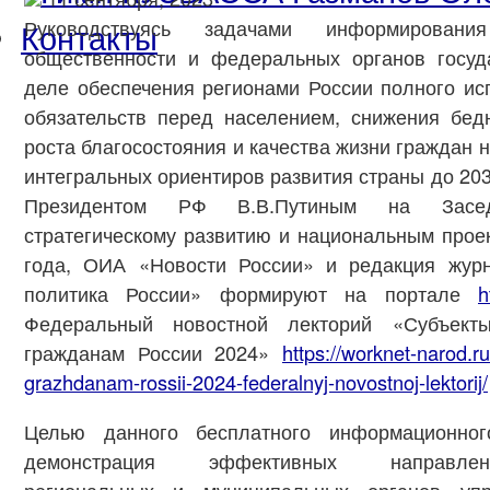
Контакты
Руководствуясь задачами информировани
общественности и федеральных органов госуд
деле обеспечения регионами России полного и
обязательств перед населением, снижения бед
роста благосостояния и качества жизни граждан 
интегральных ориентиров развития страны до 203
Президентом РФ В.В.Путиным на Засе
стратегическому развитию и национальным прое
года, ОИА «Новости России» и редакция жур
политика России» формируют на портале
h
Федеральный новостной лекторий «Субъек
гражданам России 2024»
https://worknet-narod.r
grazhdanam-rossii-2024-federalnyj-novostnoj-lektorij/
Целью данного бесплатного информационног
демонстрация эффективных направлен