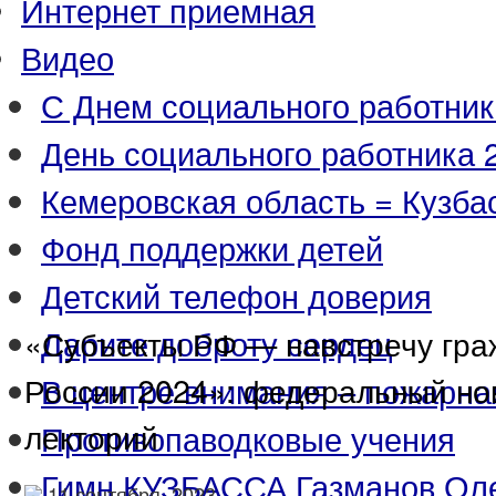
Интернет приемная
Видео
С Днем социального работник
День социального работника 2
Кемеровская область = Кузба
Фонд поддержки детей
Детский телефон доверия
Дарите доброту сердец
«Субъекты РФ — навстречу гр
России 2024»: федеральный но
В центре внимания – пожарна
лекторий
Противопаводковые учения
Гимн КУЗБАССА Газманов Ол
11 сентября, 2023