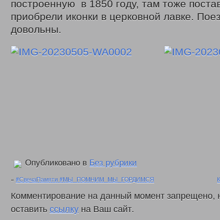
построенную в 1850 году, там тоже поста
Законодательные акты
Федеральные
приобрели иконки в церковной лавке. Пое
Региональные
довольны.
Приказы управления
Меры социальной поддержки
Доступная среда
Датчики угарного газа
Интернет приемная
Видео
С Днем социального работника
День социального работника 2018г.
Кемеровская область = Кузбасс
Фонд поддержки детей
Детский телефон доверия
Дарите доброту сердец
В центре внимания – пожарная безопасность
Противопаводковые учения
Гимн КУЗБАССА Газманов Олег
Контакты
Опубликовано в
Без рубрики
«
#СвечаПамяти #МЫ_ПОМНИМ_МЫ_ГОРДИМСЯ
Комментирование на данный момент запрещено, 
оставить
ссылку
на Ваш сайт.