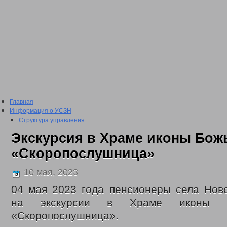
Главная
Информация о УСЗН
Структура управления
Подведомственные учреждения
Экскурсия в Храме иконы Бож
План проведения проверки подведомственных учреждений
Сведения о доходах
«Скоропослушница»
2016 год
2017 год
10 мая, 2023
2018 год
2019 год
04 мая 2023 года пенсионеры села Нов
2020 год
на экскурсии в Храме иконы 
2021 год
2022 год
«Скоропослушница».
Отчеты о проделанной работе