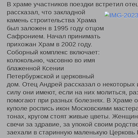
2020 год
В храме участников поездки встре
тил оте
Нормативные документы управления
рассказал, что закладной
Политика обработки и защиты персональных данных
Противодействие коррупции
камень строительства Храма
Государственные услуги
был заложен в 1995 году отцом
Государственное юридическое бюро Кузбасса
Отдел по делам детей, женщин, семьи
Сафронием. Начал принимать
Ежемесячная выплата семьям в связи с рождением (усыновлением)
прихожан Храм в 2002 году.
Многодетным семьям
Обеспечение полноценным питанием детей в возрасте до 3-х лет
Соборный комплекс включает:
Выдача удостоверений многодетным матерям
колокольню, часовню во имя
Областной материнский (семейный) капитал
блаженной Ксении
Выплаты семьям военнослужащим и членам их семей и гражданам
Координационный отдел по обеспечению функционирования системы 
Петербуржской и церковный
Отдел социально-правовой защиты населения
дом. Отец Андрей рассказал о некоторых 
Социальный контракт
Адресная материальная помощь
силу они имеют, если на них молиться, р
Адресная социальная помощь
помогают при разных болезнях. В Храме о
Выдача справок о признании граждан малоимущими
Субсидии на оплату жилого помещения и коммунальных услуг
куполе роспись икон Московскими мастер
Работникам государственных и муниципальных учреждений
тонах, кругом стоят живые цветы. Женщи
Проезд отдельными видами транспорта
Денежные выплаты
свечи за здравие, за упокой своим родств
Присвоение звания «Ветеран труда»
заехали в старинную маленькую Церковь 
Возмещение расходов на погребение