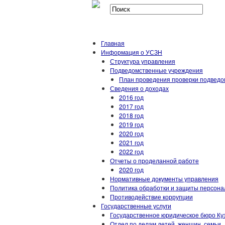
Главная
Информация о УСЗН
Структура управления
Подведомственные учреждения
План проведения проверки подвед
Сведения о доходах
2016 год
2017 год
2018 год
2019 год
2020 год
2021 год
2022 год
Отчеты о проделанной работе
2020 год
Нормативные документы управления
Политика обработки и защиты персон
Противодействие коррупции
Государственные услуги
Государственное юридическое бюро Ку
Отдел по делам детей, женщин, семьи