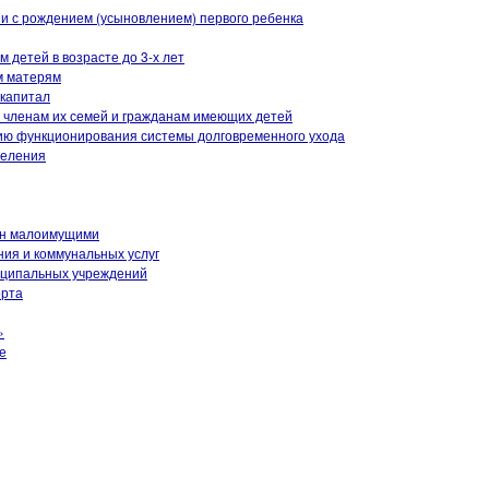
и с рождением (усыновлением) первого ребенка
детей в возрасте до 3-х лет
м матерям
 капитал
членам их семей и гражданам имеющих детей
ию функционирования системы долговременного ухода
селения
ан малоимущими
ия и коммунальных услуг
иципальных учреждений
орта
»
е