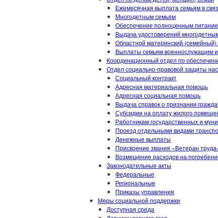
Ежемесячная выплата семьям в связ
Многодетным семьям
Обеспечение полноценным питанием 
Выдача удостоверений многодетны
Областной материнский (семейный)
Выплаты семьям военнослужащим и 
Координационный отдел по обеспечен
Отдел социально-правовой защиты на
Социальный контракт
Адресная материальная помощь
Адресная социальная помощь
Выдача справок о признании гражд
Субсидии на оплату жилого помещен
Работникам государственных и мун
Проезд отдельными видами трансп
Денежные выплаты
Присвоение звания «Ветеран труда
Возмещение расходов на погребени
Законодательные акты
Федеральные
Региональные
Приказы управления
Меры социальной поддержки
Доступная среда
Датчики угарного газа