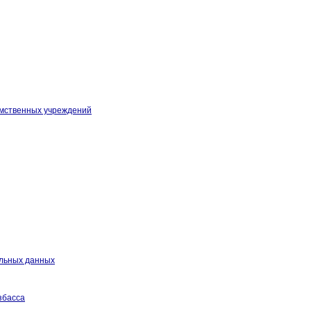
омственных учреждений
альных данных
збасса