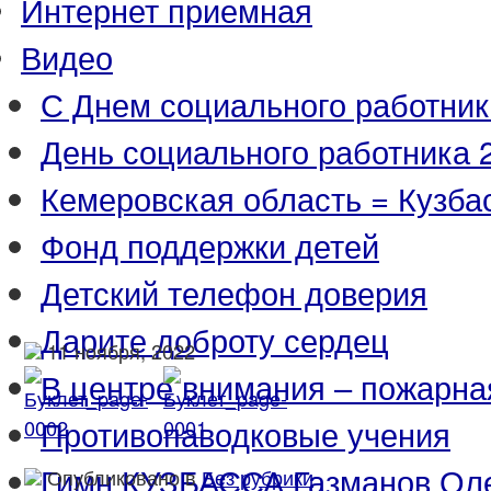
Интернет приемная
Видео
С Днем социального работник
День социального работника 2
Кемеровская область = Кузба
Фонд поддержки детей
Детский телефон доверия
Дарите доброту сердец
11 ноября, 2022
В центре внимания – пожарна
Противопаводковые учения
Гимн КУЗБАССА Газманов Ол
Опубликовано в
Без рубрики