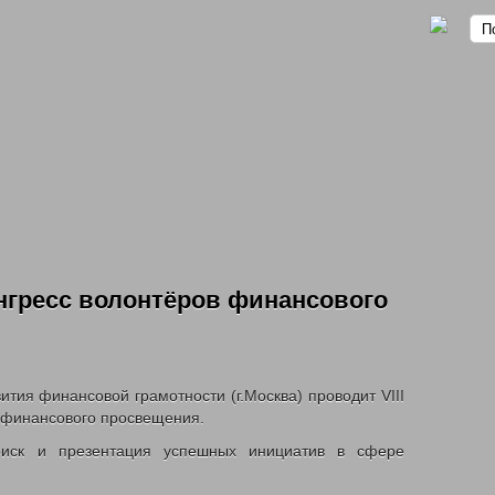
онгресс волонтёров финансового
омственных учреждений
тия финансовой грамотности (г.Москва) проводит VIII
в финансового просвещения.
оиск и презентация успешных инициатив в сфере