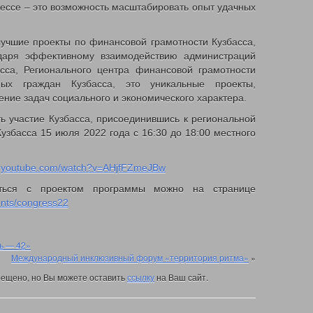
рессе – это возможность масштабировать опыт удачных
альных данных
лучшие проекты по финансовой грамотности Кузбасса,
даря эффективному взаимодействию администраций
збасса
сса, Регионального центра финансовой грамотности
ных граждан Кузбасса, это уникальные проекты,
и с рождением (усыновлением) первого ребенка
ие задач социального и экономического характера.
детей в возрасте до 3-х лет
ь участие Кузбасса, присоединившись к региональной
м матерям
збасса 15 июля 2022 года с 16:30 до 18:00 местного
 капитал
членам их семей и гражданам имеющих детей
ию функционирования системы долговременного ухода
w.youtube.com/watch?v=AHjfFZmeJBw
селения
иться с проектом программы можно на странице
vents/congress22
ан малоимущими
ия и коммунальных услуг
ь — 42»
иципальных учреждений
Международный инклюзивный форум «территория ритма»
»
орта
ещено, но Вы можете оставить
ссылку
на Ваш сайт.
»
е