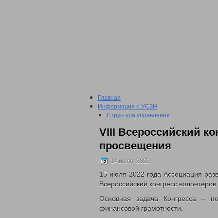
Главная
Информация о УСЗН
Структура управления
Подведомственные учреждения
VIII Всероссийский к
План проведения проверки подвед
Сведения о доходах
просвещения
2016 год
2017 год
14 июля, 2022
2018 год
15 июля 2022 года Ассоциация разви
2019 год
Всероссийский конгресс волонтёро
2020 год
2021 год
Основная задача Конгресса – п
2022 год
финансовой грамотности.
Отчеты о проделанной работе