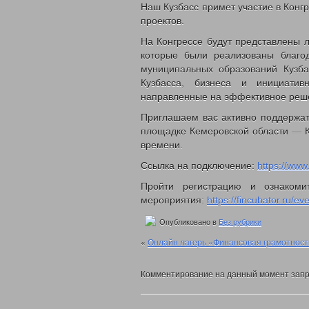
2020 год
Наш Кузбасс примет участие в Конг
Нормативные документы управления
проектов.
Политика обработки и защиты персон
Противодействие коррупции
На Конгрессе будут представлены 
Государственные услуги
которые были реализованы благо
Государственное юридическое бюро Ку
муниципальных образований Кузба
Отдел по делам детей, женщин, семьи
Кузбасса, бизнеса и инициатив
Ежемесячная выплата семьям в связ
направленные на эффективное решен
Многодетным семьям
Обеспечение полноценным питанием 
Приглашаем вас активно поддержат
Выдача удостоверений многодетны
площадке Кемеровской области — Ку
Областной материнский (семейный)
времени.
Выплаты семьям военнослужащим и 
Координационный отдел по обеспечен
Ссылка на подключение:
https://ww
Отдел социально-правовой защиты на
Пройти регистрацию и ознаком
Социальный контракт
мероприятия:
https://fincubator.ru/e
Адресная материальная помощь
Адресная социальная помощь
Опубликовано в
Без рубрики
Выдача справок о признании гражд
Субсидии на оплату жилого помещен
«
Онлайн лагерь «Финансовая грамотност
Работникам государственных и мун
Проезд отдельными видами трансп
Комментирование на данный момент запр
Денежные выплаты
Присвоение звания «Ветеран труда
Возмещение расходов на погребени