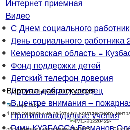
Интернет приемная
Видео
С Днем социального работник
День социального работника 2
Кемеровская область = Кузба
Фонд поддержки детей
Детский телефон доверия
Дарите доброту сердец
Виртуальная экскурсия
В центре внимания – пожарна
5 мая, 2022
Противопаводковые учения
4 мая социальные работники Комплексного центр
Гимн КУЗБАССА Газманов Ол
обслуживания населения
Беловс