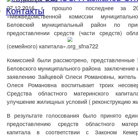
Контакты
27.12.2016 г. прошло последнее за 20
«Межведомственной комиссии муниципальн
Беловский муниципальный район по пр
предоставлении средств (части средств) обла
(семейного) капитала».
Комиссией были рассмотрено, представленные
Беловского муниципального района заключение и
заявлению Зайцевой Олеси Романовны, житель 
Олеся Романовна воспитывает троих несовер
Средства областного материнского капита
улучшение жилищных условий ( реконструкцию жи
В результате голосования было принято еди
предоставлению средств областного матери
капитала в соответствии с Законом Кемер