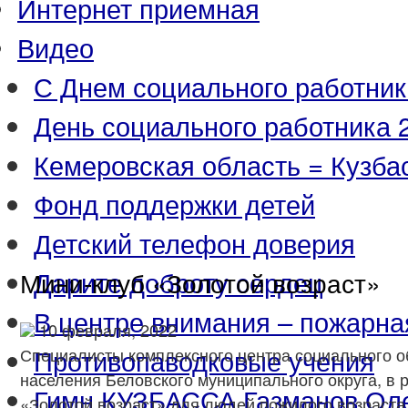
Интернет приемная
Видео
С Днем социального работник
День социального работника 2
Кемеровская область = Кузба
Фонд поддержки детей
Детский телефон доверия
Дарите доброту сердец
Мини-клуб «Золотой возраст»
В центре внимания – пожарна
10 февраля, 2022
Противопаводковые учения
Специалисты комплексного центра социального 
населения Беловского муниципального округа, в 
Гимн КУЗБАССА Газманов Ол
«Золотой возраст» для людей пожилого возраста