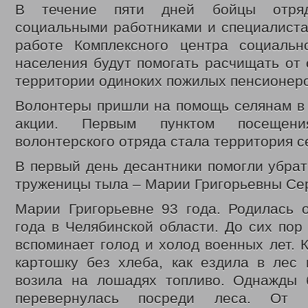
В течение пяти дней бойцы отря
ВЫДАЧА УДОСТОВЕРЕНИЙ МНОГОДЕТНЫМ МАТЕРЯМ
ОБЛАСТНОЙ
социальными работниками и специалиста
ВЫПЛАТЫ СЕМЬЯМ ВОЕННОСЛУЖАЩИМ И ЧЛЕНАМ ИХ СЕМЕЙ И ГР
КООРДИНАЦИОННЫЙ ОТДЕЛ ПО ОБЕСПЕЧЕНИЮ ФУНКЦИОНИРОВАН
работе Комплексного центра социальн
ОТДЕЛ СОЦИАЛЬНО-ПРАВОВОЙ ЗАЩИТЫ НАСЕЛЕНИЯ
СОЦИАЛЬН
населения будут помогать расчищать от
АДРЕСНАЯ СОЦИАЛЬНАЯ ПОМОЩЬ
ВЫДАЧА СПРАВОК О ПРИЗН
территории одиноких пожилых пенсионеро
СУБСИДИИ НА ОПЛАТУ ЖИЛОГО ПОМЕЩЕНИЯ И КОММУНАЛЬНЫХ УС
Волонтеры пришли на помощь селянам в 
ПРОЕЗД ОТДЕЛЬНЫМИ ВИДАМИ ТРАНСПОРТА
ДЕНЕЖНЫЕ ВЫПЛ
ВОЗМЕЩЕНИЕ РАСХОДОВ НА ПОГРЕБЕНИЕ
акции. Первым пунктом посещения
ЗАКОНОДАТЕЛЬНЫЕ АКТЫ
ФЕДЕРАЛЬНЫЕ
волонтерского отряда стала территория с
РЕГИОНАЛЬНЫЕ
ПРИКАЗЫ УПРАВЛЕНИЯ
В первый день десантники помогли убрат
МЕРЫ СОЦИАЛЬНОЙ ПОДДЕРЖКИ
ИНТЕРНЕТ ПРИЕМ
труженицы тыла – Марии Григорьевны Се
ДОСТУПНАЯ СРЕДА
ДАТЧИКИ УГАРНОГО ГАЗА
Марии Григорьевне 93 года. Родилась 
С ДНЕМ СОЦИАЛЬНОГО РАБОТНИКА
ДЕНЬ СОЦИАЛЬНОГ
года в Челябинской области. До сих пор
ВИДЕО
ФОНД ПОДДЕРЖКИ ДЕТЕЙ
ДЕТСКИЙ ТЕЛЕФОН ДОВЕРИЯ
вспоминает голод и холод военных лет. К
В ЦЕНТРЕ ВНИМАНИЯ – ПОЖАРНАЯ БЕЗОПАСНОСТЬ
ПР
картошку без хлеба, как ездила в лес 
КОНТАКТЫ
возила на лошадях топливо. Однажды 
перевернулась посреди леса. От 