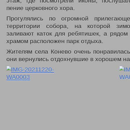
этаж, где посмотрели иконы, послуша
Законодательные акты
Федеральные
пение церковного хора.
Региональные
Приказы управления
Прогулялись по огромной прилегающ
Меры социальной поддержки
территории собора, на которой зим
Доступная среда
заливают каток для ребятишек, а рядом
Датчики угарного газа
Интернет приемная
храмом расположен парк отдыха.
Видео
С Днем социального работника
Жителям села Конево очень понравилась
День социального работника 2018г.
они вернулись отдохнувшие в хорошем на
Кемеровская область = Кузбасс
Фонд поддержки детей
Детский телефон доверия
Дарите доброту сердец
В центре внимания – пожарная безопасность
Противопаводковые учения
Гимн КУЗБАССА Газманов Олег
Контакты