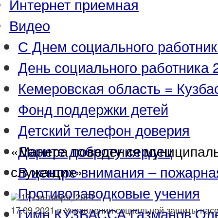
Интернет приемная
Видео
С Днем социального работник
День социального работника 2
Кемеровская область = Кузба
Фонд поддержки детей
Детский телефон доверия
Дарите доброту сердец
«Манера поведения муниципал
служащих»
В центре внимания – пожарна
Противопаводковые учения
17 сентября, 2021
Гимн КУЗБАССА Газманов Ол
17.09.2021 в Управлении социальной защиты нас