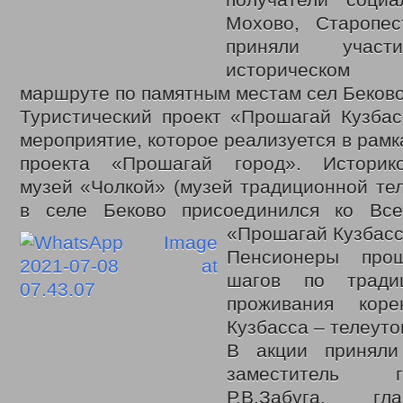
получатели социа
Мохово, Старопес
приняли уча
историческом 
маршруте по памятным местам сел Беково
Туристический проект «Прошагай Кузб
мероприятие, которое реализуется в рамк
проекта «Прошагай город». Историко
музей «Чолкой» (музей традиционной тел
в селе Беково присоединился ко Все
«Прошагай Кузбас
Пенсионеры про
шагов по тради
проживания коре
Кузбасса – телеуто
В акции приняли
заместитель 
Р.В.Забуга, гл