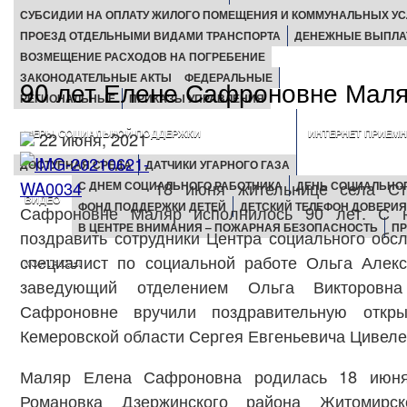
СУБСИДИИ НА ОПЛАТУ ЖИЛОГО ПОМЕЩЕНИЯ И КОММУНАЛЬНЫХ УС
ПРОЕЗД ОТДЕЛЬНЫМИ ВИДАМИ ТРАНСПОРТА
ДЕНЕЖНЫЕ ВЫПЛ
ВОЗМЕЩЕНИЕ РАСХОДОВ НА ПОГРЕБЕНИЕ
ЗАКОНОДАТЕЛЬНЫЕ АКТЫ
ФЕДЕРАЛЬНЫЕ
90 лет Елене Сафроновне Мал
РЕГИОНАЛЬНЫЕ
ПРИКАЗЫ УПРАВЛЕНИЯ
МЕРЫ СОЦИАЛЬНОЙ ПОДДЕРЖКИ
ИНТЕРНЕТ ПРИЕМ
22 июня, 2021
ДОСТУПНАЯ СРЕДА
ДАТЧИКИ УГАРНОГО ГАЗА
18 июня жительнице села Ст
С ДНЕМ СОЦИАЛЬНОГО РАБОТНИКА
ДЕНЬ СОЦИАЛЬНОГ
ВИДЕО
ФОНД ПОДДЕРЖКИ ДЕТЕЙ
ДЕТСКИЙ ТЕЛЕФОН ДОВЕРИЯ
Сафроновне Маляр исполнилось 90 лет. С 
В ЦЕНТРЕ ВНИМАНИЯ – ПОЖАРНАЯ БЕЗОПАСНОСТЬ
ПР
поздравить сотрудники Центра социального обс
специалист по социальной работе Ольга Алек
КОНТАКТЫ
заведующий отделением Ольга Викторовна
Сафроновне вручили поздравительную откры
Кемеровской области Сергея Евгеньевича Цивеле
Маляр Елена Сафроновна родилась 18 июня
Романовка Дзержинского района Житомирск