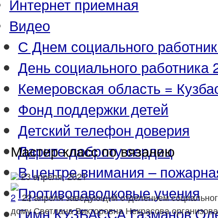
Интернет приемная
Видео
С Днем социального работник
День социального работника 2
Кемеровская область = Кузба
Фонд поддержки детей
Детский телефон доверия
Дарите доброту сердец
Мастер-класс по вязанию
В центре внимания – пожарна
23 апреля, 2021
Противопаводковые учения
22 апреля заведующий отделением социальног
Гимн КУЗБАССА Газманов Ол
дому Светлана Викторовна Некрасова организова