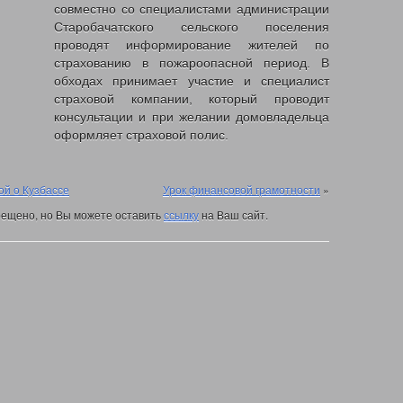
совместно со специалистами администрации
Старобачатского сельского поселения
альных данных
проводят информирование жителей по
страхованию в пожароопасной период. В
обходах принимает участие и специалист
збасса
страховой компании, который проводит
и с рождением (усыновлением) первого ребенка
консультации и при желании домовладельца
оформляет страховой полис.
детей в возрасте до 3-х лет
м матерям
 капитал
ой о Кузбассе
Урок финансовой грамотности
»
членам их семей и гражданам имеющих детей
ию функционирования системы долговременного ухода
ещено, но Вы можете оставить
ссылку
на Ваш сайт.
селения
ан малоимущими
ия и коммунальных услуг
иципальных учреждений
орта
»
е