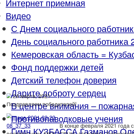
Интернет приемная
Видео
С Днем социального работник
День социального работника 2
Кемеровская область = Кузба
Фонд поддержки детей
Детский телефон доверия
Дарите доброту сердец
24 марта, 2021
В центре внимания – пожарна
Поздравляем победителей!
Противопаводковые учения
В конце февраля 2021 года с
Гимн КУЗБАССА Газманов Ол
воспитанники МКУ «СРЦН «Надежда» Беловского