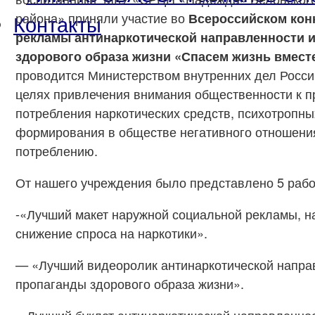
Контакты
района» приняли участие во
Всероссийском кон
рекламы антинаркотической направленности 
здорового образа жизни «Спасем жизнь вмест
проводится Министерством внутренних дел Росс
целях привлечения внимания общественности к п
потребления наркотических средств, психотропны
формирования в обществе негативного отношения
потреблению.
От нашего учреждения было представлено 5 рабо
-«Лучший макет наружной социальной рекламы, н
снижение спроса на наркотики».
— «Лучший видеоролик антинаркотической напра
пропаганды здорового образа жизни».