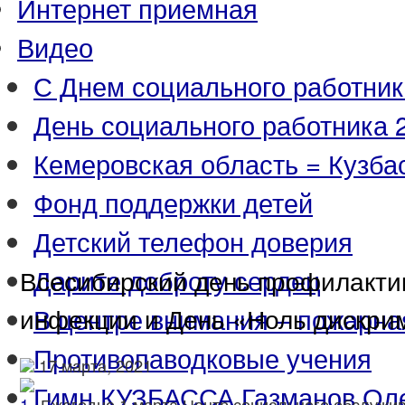
Интернет приемная
Видео
С Днем социального работник
День социального работника 2
Кемеровская область = Кузба
Фонд поддержки детей
Детский телефон доверия
Дарите доброту сердец
Всесибирский день профилакти
инфекции и День «Ноль дискри
В центре внимания – пожарна
Противопаводковые учения
17 марта, 2021
Гимн КУЗБАССА Газманов Ол
Ежегодно 1 марта Центр социального обслужи