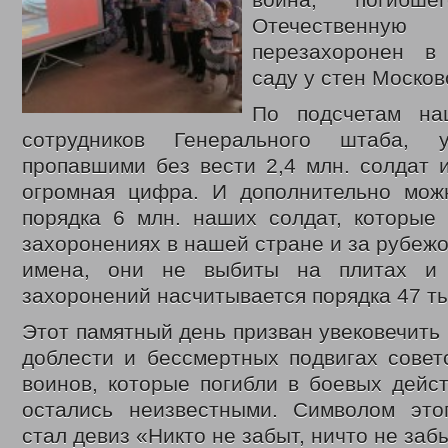
воина, погибш
ВЫДАЧА УДОСТОВЕРЕНИЙ МНОГОДЕТНЫМ МАТЕРЯМ
ОБЛАСТНОЙ
Отечественну
ВЫПЛАТЫ СЕМЬЯМ ВОЕННОСЛУЖАЩИМ И ЧЛЕНАМ ИХ СЕМЕЙ И ГР
перезахоронен в
КООРДИНАЦИОННЫЙ ОТДЕЛ ПО ОБЕСПЕЧЕНИЮ ФУНКЦИОНИРОВАН
саду у стен Москов
ОТДЕЛ СОЦИАЛЬНО-ПРАВОВОЙ ЗАЩИТЫ НАСЕЛЕНИЯ
СОЦИАЛЬН
АДРЕСНАЯ СОЦИАЛЬНАЯ ПОМОЩЬ
ВЫДАЧА СПРАВОК О ПРИЗН
По подсчетам на
СУБСИДИИ НА ОПЛАТУ ЖИЛОГО ПОМЕЩЕНИЯ И КОММУНАЛЬНЫХ УС
сотрудников Генерального штаба, 
ПРОЕЗД ОТДЕЛЬНЫМИ ВИДАМИ ТРАНСПОРТА
ДЕНЕЖНЫЕ ВЫПЛ
пропавшими без вести 2,4 млн. солдат 
ВОЗМЕЩЕНИЕ РАСХОДОВ НА ПОГРЕБЕНИЕ
огромная цифра. И дополнительно можн
ЗАКОНОДАТЕЛЬНЫЕ АКТЫ
ФЕДЕРАЛЬНЫЕ
порядка 6 млн. наших солдат, которые 
РЕГИОНАЛЬНЫЕ
ПРИКАЗЫ УПРАВЛЕНИЯ
захоронениях в нашей стране и за рубежо
МЕРЫ СОЦИАЛЬНОЙ ПОДДЕРЖКИ
ИНТЕРНЕТ ПРИЕМ
имена, они не выбиты на плитах и 
захоронений насчитывается порядка 47 ты
ДОСТУПНАЯ СРЕДА
ДАТЧИКИ УГАРНОГО ГАЗА
С ДНЕМ СОЦИАЛЬНОГО РАБОТНИКА
ДЕНЬ СОЦИАЛЬНОГ
Этот памятный день призван увековечить 
ВИДЕО
ФОНД ПОДДЕРЖКИ ДЕТЕЙ
ДЕТСКИЙ ТЕЛЕФОН ДОВЕРИЯ
доблести и бессмертных подвигах совет
В ЦЕНТРЕ ВНИМАНИЯ – ПОЖАРНАЯ БЕЗОПАСНОСТЬ
ПР
воинов, которые погибли в боевых дейс
КОНТАКТЫ
остались неизвестными. Символом это
стал девиз «Никто не забыт, ничто не заб