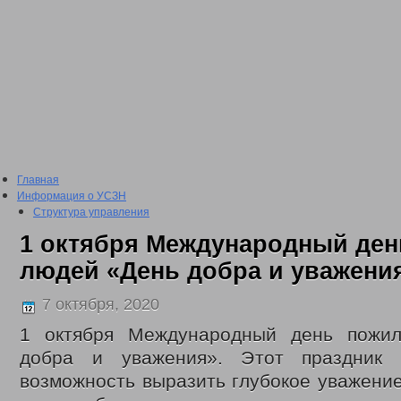
Главная
Информация о УСЗН
Структура управления
Подведомственные учреждения
1 октября Международный де
План проведения проверки подведомственных учреждений
Сведения о доходах
людей «День добра и уважения
2016 год
2017 год
7 октября, 2020
2018 год
2019 год
1 октября Международный день пожи
2020 год
добра и уважения». Этот праздник 
2021 год
2022 год
возможность выразить глубокое уважение
Отчеты о проделанной работе