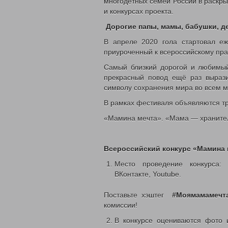
многодетных семей России в раскры
2020 год
Нормативные документы управления
и конкурсах проекта.
Политика обработки и защиты персон
Дорогие папы, мамы, бабушки, д
Противодействие коррупции
Государственные услуги
В апреле 2020 гола стартовал е
Государственное юридическое бюро Ку
приуроченный к всероссийскому пр
Отдел по делам детей, женщин, семьи
Ежемесячная выплата семьям в связ
Самый близкий дорогой и любимы
Многодетным семьям
прекрасный повод ещё раз вырази
Обеспечение полноценным питанием 
символу сохранения мира во всем м
Выдача удостоверений многодетны
Областной материнский (семейный)
В рамках фестиваля объявляются тр
Выплаты семьям военнослужащим и 
«Мамина мечта». «Мама — хранител
Координационный отдел по обеспечен
Отдел социально-правовой защиты на
Социальный контракт
Адресная материальная помощь
Всероссийский конкурс «Мамина 
Адресная социальная помощь
Место проведение конкурса: 
Выдача справок о признании гражд
ВКонтакте, Youtube.
Субсидии на оплату жилого помещен
Работникам государственных и мун
Проезд отдельными видами трансп
Поставьте хэштег
#Моямамамечт
Денежные выплаты
комиссии!
Присвоение звания «Ветеран труда
В конкурсе оцениваются фото
Возмещение расходов на погребени