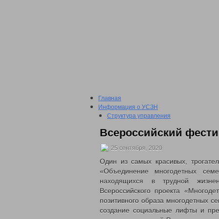
Главная
Информация о УСЗН
Структура управления
Подведомственные учреждения
Всероссийский фести
План проведения проверки подвед
Сведения о доходах
25 сентября, 2020
2016 год
2017 год
Один из самых красивых, трогат
2018 год
«Объединение многодетных сем
2019 год
находящихся в трудной жизнен
2020 год
Всероссийского проекта «Многоде
2021 год
позитивного образа многодетных се
2022 год
создание социальные лифты и пре
Отчеты о проделанной работе