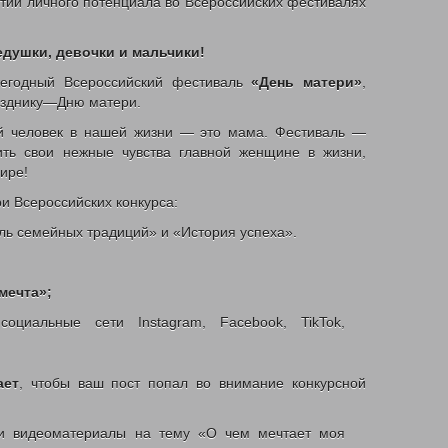
тии личного потенциала во Всероссийских фестивалях
альных данных
едушки, девочки и мальчики!
жегодный Всероссийский фестиваль
«День матери»
,
збасса
азднику—Дню матери.
и с рождением (усыновлением) первого ребенка
й человек в нашей жизни — это мама. Фестиваль —
ть свои нежные чувства главной женщине в жизни,
детей в возрасте до 3-х лет
ире!
м матерям
 капитал
и Всероссийских конкурса:
членам их семей и гражданам имеющих детей
ь семейных традиций» и «История успеха».
ию функционирования системы долговременного ухода
селения
мечта»;
социальные сети Instagram, Facebook, TikTok,
ан малоимущими
ия и коммунальных услуг
иципальных учреждений
орта
ает
, чтобы ваш пост попал во внимание конкурсной
»
 и видеоматериалы на тему «О чем мечтает моя
е