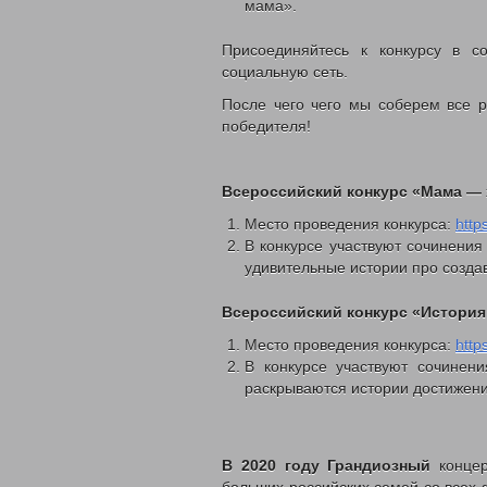
Законодательные акты
мама».
Федеральные
Региональные
Присоединяйтесь к конкурсу в с
Приказы управления
социальную сеть.
Меры социальной поддержки
Доступная среда
После чего чего мы соберем все 
Датчики угарного газа
победителя!
Интернет приемная
Видео
С Днем социального работника
Всероссийский конкурс «Мама 
День социального работника 2018г.
Кемеровская область = Кузбасс
Место проведения конкурса:
http
Фонд поддержки детей
В конкурсе участвуют сочинени
Детский телефон доверия
удивительные истории про созд
Дарите доброту сердец
В центре внимания – пожарная безопа
Всероссийский конкурс «История
Противопаводковые учения
Гимн КУЗБАССА Газманов Олег
Место проведения конкурса:
http
Контакты
В конкурсе участвуют сочинен
раскрываются истории достижен
В 2020 году Грандиозный
конце