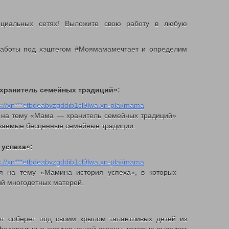
оциальных сетях! Выложите свою работу в любую
работы под хэштегом #Моямамамечтает и определим
— хранитель семейных традиций»:
s://xn***etbdeabvzgddib1cl9lwa.xn-plai/mama
я на тему «Мама — хранитель семейных традиций»
аваемые бесценные семейные традиции.
сность
 успеха»:
s://xn***etbdeabvzgddib1cl9lwa.xn-plai/mama
ия на тему «Мамина история успеха», в которых
ий многодетных матерей.
рт соберет под своим крылом талантливых детей из