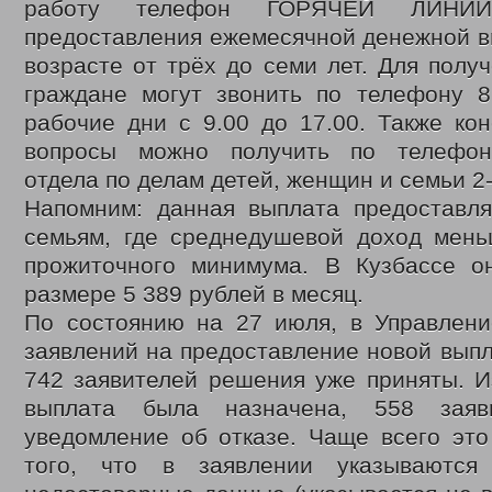
2020 год
работу телефон ГОРЯЧЕЙ ЛИНИ
Нормативные документы управления
предоставления ежемесячной денежной в
Политика обработки и защиты персональных данных
возрасте от трёх до семи лет. Для полу
Противодействие коррупции
Государственные услуги
граждане могут звонить по телефону 8(
Государственное юридическое бюро Кузбасса
рабочие дни с 9.00 до 17.00. Также ко
Отдел по делам детей, женщин, семьи
Ежемесячная выплата семьям в связи с рождением (усыновлением)
вопросы можно получить по телефон
Многодетным семьям
отдела по делам детей, женщин и семьи 2-
Обеспечение полноценным питанием детей в возрасте до 3-х лет
Выдача удостоверений многодетным матерям
Напомним: данная выплата предоставля
Областной материнский (семейный) капитал
семьям, где среднедушевой доход мень
Выплаты семьям военнослужащим и членам их семей и гражданам
Координационный отдел по обеспечению функционирования системы 
прожиточного минимума. В Кузбассе о
Отдел социально-правовой защиты населения
размере 5 389 рублей в месяц.
Социальный контракт
По состоянию на 27 июля, в Управлени
Адресная материальная помощь
Адресная социальная помощь
заявлений на предоставление новой вып
Выдача справок о признании граждан малоимущими
742 заявителей решения уже приняты. И
Субсидии на оплату жилого помещения и коммунальных услуг
Работникам государственных и муниципальных учреждений
выплата была назначена, 558 заяв
Проезд отдельными видами транспорта
уведомление об отказе. Чаще всего это
Денежные выплаты
Присвоение звания «Ветеран труда»
того, что в заявлении указываются
Возмещение расходов на погребение