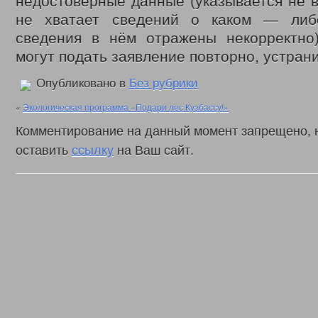
недостоверные данные (указывается не в
Законодательные акты
Федеральные
не хватает сведений о каком — либ
Региональные
сведения в нём отражены некорректно
Приказы управления
могут подать заявление повторно, устран
Меры социальной поддержки
Доступная среда
Датчики угарного газа
Опубликовано в
Без рубрики
Интернет приемная
Видео
«
Экологическая программа «Подари лес Кузбассу!»
С Днем социального работника
Комментирование на данный момент запрещено, 
День социального работника 2018г.
Кемеровская область = Кузбасс
оставить
ссылку
на Ваш сайт.
Фонд поддержки детей
Детский телефон доверия
Дарите доброту сердец
В центре внимания – пожарная безопасность
Противопаводковые учения
Гимн КУЗБАССА Газманов Олег
Контакты