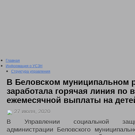
Главная
Информация о УСЗН
Структура управления
Подведомственные учреждения
В Беловском муниципальном 
План проведения проверки подведомственных учреждений
Сведения о доходах
заработала горячая линия по 
2016 год
ежемесячной выплаты на дете
2017 год
2018 год
2019 год
27 июля, 2020
2020 год
2021 год
В Управлении социальной защ
2022 год
администрации Беловского муниципальн
Отчеты о проделанной работе