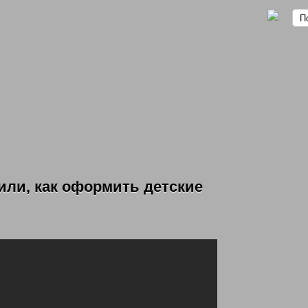
или, как оформить детские
омственных учреждений