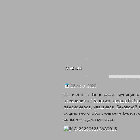
ГЛАВНАЯ
СТРУКТУРА УП
ИНФОРМАЦИЯ О УСЗН
26 июня, 2020
СВЕДЕНИЯ О 
23 июня в Беловском муниципаль
2020 ГОД
202
поселения к 75-летию парада Побе
пенсионеров, учащиеся Бековской 
НОРМАТИВНЫЕ ДОКУМЕНТЫ УПРАВЛЕ
социального обслуживания Беловск
ГОСУДА
сельского Дома культуры.
ГОСУДАРСТВЕННЫЕ УСЛУГИ
ОТДЕЛ ПО ДЕЛАМ ДЕТЕЙ, ЖЕНЩИН, С
МНОГОДЕТНЫМ СЕМЬЯМ
ОБЕСПЕЧЕН