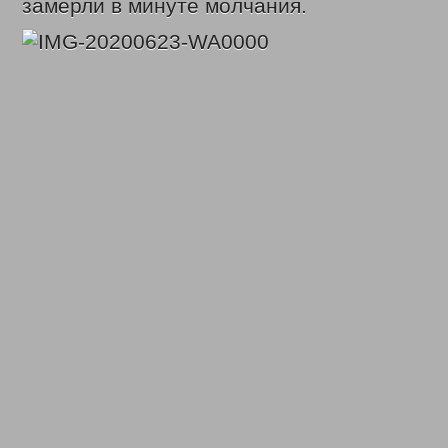
замерли в минуте молчания.
ВЫДАЧА УДОСТОВЕРЕНИЙ МНОГОДЕТНЫМ МАТЕРЯМ
ОБЛАСТНОЙ
ВЫПЛАТЫ СЕМЬЯМ ВОЕННОСЛУЖАЩИМ И ЧЛЕНАМ ИХ СЕМЕЙ И ГР
КООРДИНАЦИОННЫЙ ОТДЕЛ ПО ОБЕСПЕЧЕНИЮ ФУНКЦИОНИРОВАН
ОТДЕЛ СОЦИАЛЬНО-ПРАВОВОЙ ЗАЩИТЫ НАСЕЛЕНИЯ
СОЦИАЛЬН
АДРЕСНАЯ СОЦИАЛЬНАЯ ПОМОЩЬ
ВЫДАЧА СПРАВОК О ПРИЗН
СУБСИДИИ НА ОПЛАТУ ЖИЛОГО ПОМЕЩЕНИЯ И КОММУНАЛЬНЫХ УС
ПРОЕЗД ОТДЕЛЬНЫМИ ВИДАМИ ТРАНСПОРТА
ДЕНЕЖНЫЕ ВЫПЛ
ВОЗМЕЩЕНИЕ РАСХОДОВ НА ПОГРЕБЕНИЕ
ЗАКОНОДАТЕЛЬНЫЕ АКТЫ
ФЕДЕРАЛЬНЫЕ
РЕГИОНАЛЬНЫЕ
ПРИКАЗЫ УПРАВЛЕНИЯ
МЕРЫ СОЦИАЛЬНОЙ ПОДДЕРЖКИ
ИНТЕРНЕТ ПРИЕМ
ДОСТУПНАЯ СРЕДА
ДАТЧИКИ УГАРНОГО ГАЗА
С ДНЕМ СОЦИАЛЬНОГО РАБОТНИКА
ДЕНЬ СОЦИАЛЬНОГ
ВИДЕО
ФОНД ПОДДЕРЖКИ ДЕТЕЙ
ДЕТСКИЙ ТЕЛЕФОН ДОВЕРИЯ
В ЦЕНТРЕ ВНИМАНИЯ – ПОЖАРНАЯ БЕЗОПАСНОСТЬ
ПР
КОНТАКТЫ