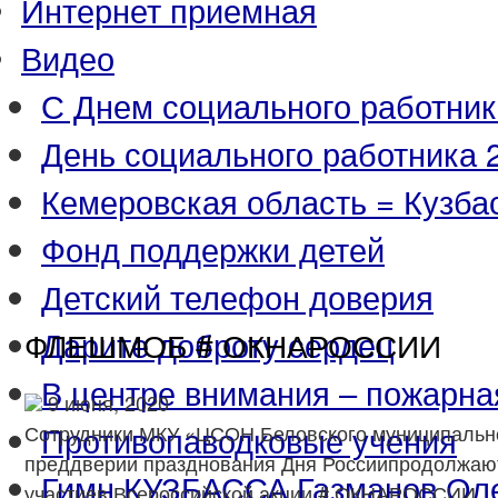
Интернет приемная
Видео
С Днем социального работник
День социального работника 2
Кемеровская область = Кузба
Фонд поддержки детей
Детский телефон доверия
Дарите доброту сердец
ФЛЕШМОБ # ОКНАРОССИИ
В центре внимания – пожарна
9 июня, 2020
Противопаводковые учения
Сотрудники МКУ «ЦСОН Беловского муниципально
преддверии празднования Дня Россиипродолжают
Гимн КУЗБАССА Газманов Ол
участиев Всероссийской акции # ОКНАРОССИИ.