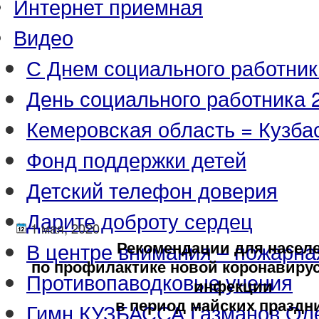
Интернет приемная
Видео
С Днем социального работник
День социального работника 2
Кемеровская область = Кузба
Фонд поддержки детей
Детский телефон доверия
Дарите доброту сердец
1 мая, 2020
В центре внимания – пожарна
Рекомендации для насел
по профилактике новой коронавирус
Противопаводковые учения
инфекции
в период майских праздн
Гимн КУЗБАССА Газманов Ол