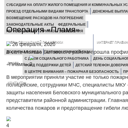
СУБСИДИИ НА ОПЛАТУ ЖИЛОГО ПОМЕЩЕНИЯ И КОММУНАЛЬНЫХ УС
ПРОЕЗД ОТДЕЛЬНЫМИ ВИДАМИ ТРАНСПОРТА
ДЕНЕЖНЫЕ ВЫПЛ
ВОЗМЕЩЕНИЕ РАСХОДОВ НА ПОГРЕБЕНИЕ
ЗАКОНОДАТЕЛЬНЫЕ АКТЫ
ФЕДЕРАЛЬНЫЕ
Операция «Пламя»
РЕГИОНАЛЬНЫЕ
ПРИКАЗЫ УПРАВЛЕНИЯ
МЕРЫ СОЦИАЛЬНОЙ ПОДДЕРЖКИ
ИНТЕРНЕТ ПРИЕМ
26 февраля, 2020
В селе Мохово Беловского района прошла профи
ДОСТУПНАЯ СРЕДА
ДАТЧИКИ УГАРНОГО ГАЗА
С ДНЕМ СОЦИАЛЬНОГО РАБОТНИКА
ДЕНЬ СОЦИАЛЬНОГ
«Пламя».
ВИДЕО
ФОНД ПОДДЕРЖКИ ДЕТЕЙ
ДЕТСКИЙ ТЕЛЕФОН ДОВЕРИЯ
В ЦЕНТРЕ ВНИМАНИЯ – ПОЖАРНАЯ БЕЗОПАСНОСТЬ
ПР
В мероприятии приняли участие не только пожарн
КОНТАКТЫ
полицейские, сотрудники МЧС, специалисты МКУ
защиты населения Беловского муниципального ра
представители районной администрации. Главная
количества пожаров и предотвращение гибели л