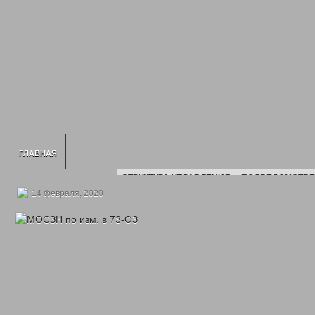
ГЛАВНАЯ
СТРУКТУРА УПРАВЛЕНИЯ
ПОДВЕДОМСТВЕ
ИНФОРМАЦИЯ О УСЗН
ПЛАН ПРОВЕДЕ
14 февраля, 2020
СВЕДЕНИЯ О ДОХОДАХ
2016 ГОД
2017 Г
2020 ГОД
2021 ГОД
2022 ГОД
НОРМАТИВНЫЕ ДОКУМЕНТЫ УПРАВЛЕНИЯ
ПОЛИТИКА ОБРАБОТК
ГОСУДАРСТВЕННОЕ ЮРИДИЧЕСКОЕ Б
ГОСУДАРСТВЕННЫЕ УСЛУГИ
ОТДЕЛ ПО ДЕЛАМ ДЕТЕЙ, ЖЕНЩИН, СЕМЬИ
ЕЖЕМЕСЯЧНАЯ ВЫПЛАТ
МНОГОДЕТНЫМ СЕМЬЯМ
ОБЕСПЕЧЕНИЕ ПОЛНОЦЕННЫМ ПИТАНИЕМ