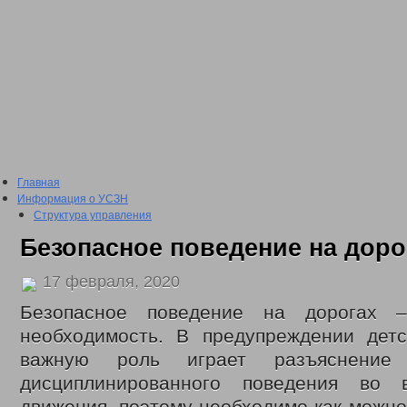
Главная
Информация о УСЗН
Структура управления
Подведомственные учреждения
Безопасное поведение на доро
План проведения проверки подведомственных учреждений
Сведения о доходах
17 февраля, 2020
2016 год
2017 год
Безопасное поведение на дорогах 
2018 год
2019 год
необходимость. В предупреждении детс
2020 год
важную роль играет разъяснение
2021 год
2022 год
дисциплинированного поведения во 
Отчеты о проделанной работе