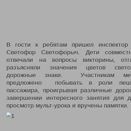
Законодательные акты
Федеральные
Региональные
Приказы управления
Меры социальной поддержки
Доступная среда
Датчики угарного газа
Интернет приемная
Видео
В гости к ребятам пришел инспектор
С Днем социального работника
Светофор Светофорыч. Дети совмест
День социального работника 2018г.
отвечали на вопросы викторины, отг
Кемеровская область = Кузбасс
Фонд поддержки детей
разъясняли значения цветов свето
Детский телефон доверия
дорожные знаки. Участникам мер
Дарите доброту сердец
В центре внимания – пожарная безопасность
предложено побывать в роли пешех
Противопаводковые учения
пассажира, проигрывая различные доро
Гимн КУЗБАССА Газманов Олег
Контакты
завершении интересного занятия для д
просмотр мульт-урока и вручены памятки.