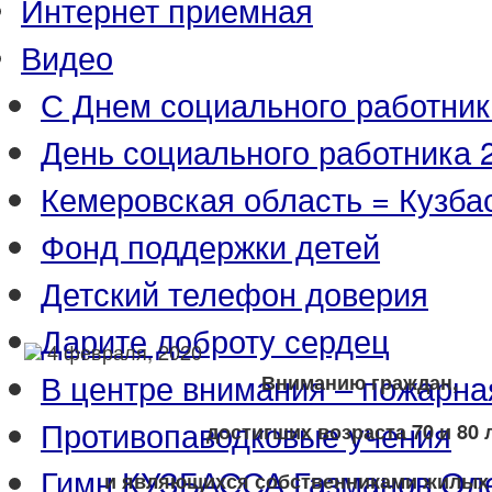
Интернет приемная
Видео
С Днем социального работник
День социального работника 2
Кемеровская область = Кузба
Фонд поддержки детей
Детский телефон доверия
Дарите доброту сердец
4 февраля, 2020
В центре внимания – пожарна
Вниманию граждан,
Противопаводковые учения
достигших возраста 70 и 80 
Гимн КУЗБАССА Газманов Ол
и являющихся собственниками жилых