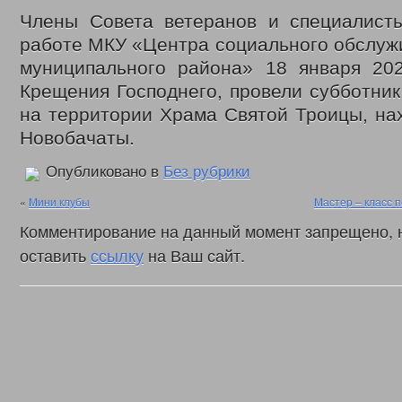
Законодательные акты
Члены Совета ветеранов и специалис
Федеральные
Региональные
работе МКУ «Центра социального обслуж
Приказы управления
муниципального района» 18 января 202
Меры социальной поддержки
Доступная среда
Крещения Господнего, провели субботник
Датчики угарного газа
на территории Храма Святой Троицы, на
Интернет приемная
Видео
Новобачаты.
С Днем социального работника
День социального работника 2018г.
Опубликовано в
Без рубрики
Кемеровская область = Кузбасс
Фонд поддержки детей
«
Мини клубы
Мастер – класс 
Детский телефон доверия
Комментирование на данный момент запрещено, 
Дарите доброту сердец
В центре внимания – пожарная безопасность
оставить
ссылку
на Ваш сайт.
Противопаводковые учения
Гимн КУЗБАССА Газманов Олег
Контакты