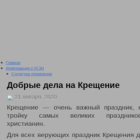
Главная
Информация о УСЗН
Структура управления
Подведомственные учреждения
Добрые дела на Крещение
План проведения проверки подведомственных учреждений
Сведения о доходах
21 января, 2020
2016 год
2017 год
Крещение — очень важный праздник, 
2018 год
2019 год
тройку самых великих празднико
2020 год
христианин.
2021 год
2022 год
Для всех верующих праздник Крещения д
Отчеты о проделанной работе