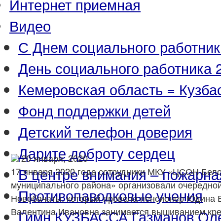
Интернет приемная
Видео
С Днем социального работник
День социального работника 2
Кемеровская область = Кузба
Фонд поддержки детей
Детский телефон доверия
Дарите доброту сердец
20 января, 2020
В центре внимания – пожарна
17 января 2020 года сотрудники МКУ «ЦСОН Бело
муниципального района» организовали очередной
Противопаводковые учения
Новобачаты, который провела пенсионер Юдина 
Валентина Ивановна занимается вышиванием кре
Гимн КУЗБАССА Газманов Ол