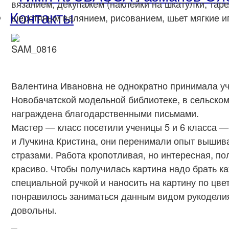
вязанием, декупажем (наклейки на шкатулки, тарел
Контакты
шерстяным валянием, рисованием, шьет мягкие и
Валентина Ивановна не однократно принимала уча
Новобачатской модельной библиотеке, в сельском
награждена благодарственными письмами.
Мастер — класс посетили ученицы 5 и 6 класса 
и Лучкина Кристина, они перенимали опыт вышив
стразами. Работа кропотливая, но интересная, по
красиво. Чтобы получилась картина надо брать к
специальной ручкой и наносить на картину по цве
понравилось заниматься данным видом рукоделия
довольны.